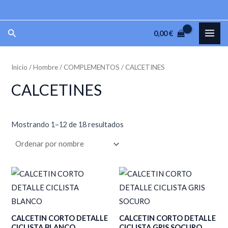
Ir
P
P
al
r
r
MAI
Buscar
0,00
€
contenido
e
e
ME
c
c
Inicio
/
Hombre
/
COMPLEMENTOS
/ CALCETINES
i
i
o
o
CALCETINES
m
m
í
á
Mostrando 1–12 de 18 resultados
n
x
i
i
m
m
o
o
CALCETIN CORTO DETALLE
CALCETIN CORTO DETALLE
CICLISTA BLANCO
CICLISTA GRIS SOCURO