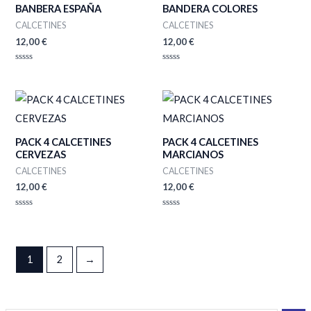
BANBERA ESPAÑA
BANDERA COLORES
CALCETINES
CALCETINES
12,00
€
12,00
€
Valorado
Valorado
con
con
0
0
de
de
5
5
PACK 4 CALCETINES
PACK 4 CALCETINES
CERVEZAS
MARCIANOS
CALCETINES
CALCETINES
12,00
€
12,00
€
Valorado
Valorado
con
con
0
0
de
de
5
5
1
2
→