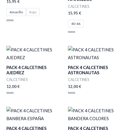
15,95
€
CALCETINES
Amarillo
Rojo
15,95
€
40-46
Valorado
con
0
de
Valorado
5
con
0
de
5
PACK 4 CALCETINES
PACK 4 CALCETINES
AJEDREZ
ASTRONAUTAS
CALCETINES
CALCETINES
12,00
€
12,00
€
Valorado
Valorado
con
con
0
0
de
de
5
5
PACK 4 CALCETINES
PACK 4 CALCETINES