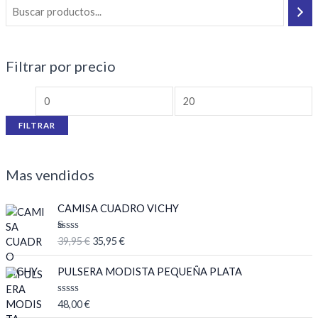
Filtrar por precio
FILTRAR
Mas vendidos
E
E
CAMISA CUADRO VICHY
l
l
p
p
V
39,95
€
35,95
€
r
r
al
or
e
e
ad
PULSERA MODISTA PEQUEÑA PLATA
c
c
o
co
i
i
n
V
48,00
€
o
o
1.
a