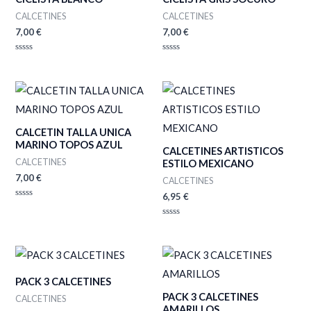
CALCETINES
CALCETINES
7,00
€
7,00
€
Valorado
Valorado
con
con
0
0
de
de
5
5
CALCETIN TALLA UNICA
MARINO TOPOS AZUL
CALCETINES ARTISTICOS
CALCETINES
ESTILO MEXICANO
7,00
€
CALCETINES
6,95
€
Valorado
con
0
Valorado
de
con
5
0
de
5
PACK 3 CALCETINES
PACK 3 CALCETINES
CALCETINES
AMARILLOS