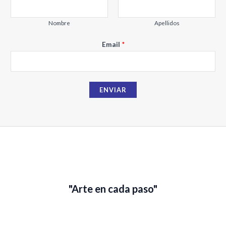
Nombre
Apellidos
N
Email
*
o
m
b
ENVIAR
r
e
E
m
a
i
l
"Arte en cada paso"