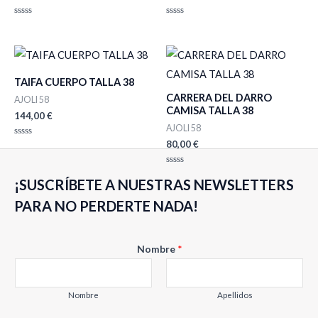
Valorado
Valorado
con
con
0
0
de
de
5
5
TAIFA CUERPO TALLA 38
CARRERA DEL DARRO
AJOLI 58
CAMISA TALLA 38
144,00
€
AJOLI 58
80,00
€
Valorado
con
0
de
Valorado
5
¡SUSCRÍBETE A NUESTRAS NEWSLETTERS
con
0
de
PARA NO PERDERTE NADA!
5
Nombre
*
Nombre
Apellidos
E