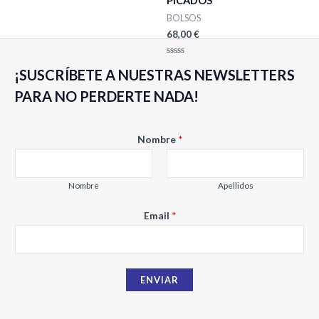
PICADOS
Valorado
con
BOLSOS
0
de
68,00
€
5
Valorado
¡SUSCRÍBETE A NUESTRAS NEWSLETTERS
con
0
de
PARA NO PERDERTE NADA!
5
Nombre
*
Nombre
Apellidos
E
Email
*
m
a
i
ENVIAR
l
N
o