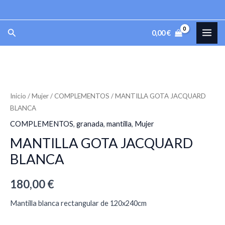
JACQUARD
Ir
BLANCA
al
MAI
Buscar
cantidad
0,00
€
contenido
ME
MANTILLA
GOTA
JACQUARD
Inicio
/
Mujer
/
COMPLEMENTOS
/ MANTILLA GOTA JACQUARD
BLANCA
BLANCA
cantidad
COMPLEMENTOS
,
granada
,
mantilla
,
Mujer
MANTILLA GOTA JACQUARD
BLANCA
180,00
€
Mantilla blanca rectangular de 120x240cm