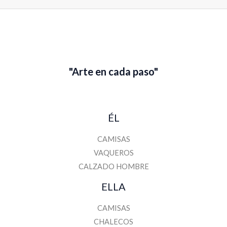
m
b
r
e
"Arte en cada paso"
ÉL
CAMISAS
VAQUEROS
CALZADO HOMBRE
ELLA
CAMISAS
CHALECOS