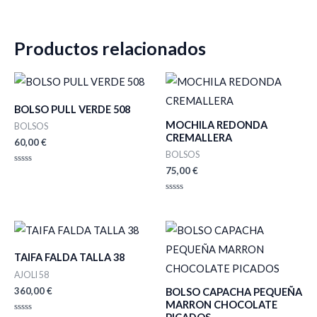
Productos relacionados
BOLSO PULL VERDE 508
MOCHILA REDONDA
BOLSOS
CREMALLERA
60,00
€
BOLSOS
75,00
€
Valorado
con
0
de
Valorado
5
con
0
de
5
TAIFA FALDA TALLA 38
AJOLI 58
360,00
€
BOLSO CAPACHA PEQUEÑA
MARRON CHOCOLATE