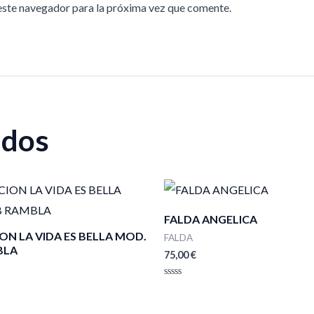
este navegador para la próxima vez que comente.
ados
FALDA ANGELICA
ON LA VIDA ES BELLA MOD.
FALDA
BLA
75,00
€
Valorado
con
0
de