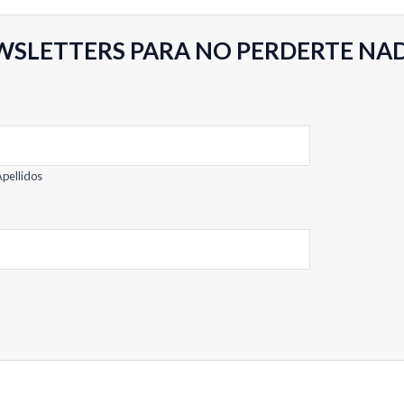
5
WSLETTERS PARA NO PERDERTE NA
pellidos