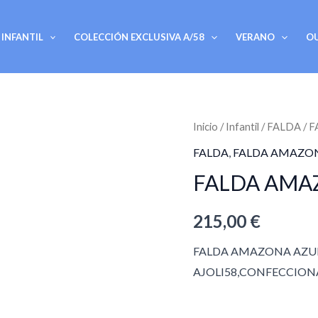
INFANTIL
COLECCIÓN EXCLUSIVA A/58
VERANO
O
FALDA
Inicio
/
Infantil
/
FALDA
/ 
AMAZONA
FALDA
,
FALDA AMAZO
AZUL
FALDA AMA
REAL
cantidad
215,00
€
FALDA AMAZONA AZUL
AJOLI58,CONFECCIONA