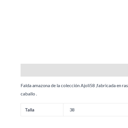
Descripción
Información adicional
Valoracione
Falda amazona de la colección Ajoli58 ,fabricada en raso 
caballo .
Talla
38