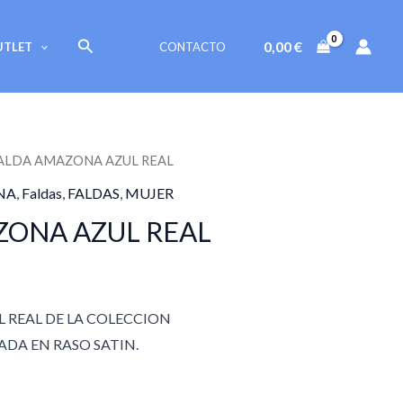
Buscar
0,00
€
UTLET
CONTACTO
FALDA AMAZONA AZUL REAL
NA
,
Faldas
,
FALDAS
,
MUJER
ZONA AZUL REAL
 REAL DE LA COLECCION
DA EN RASO SATIN.