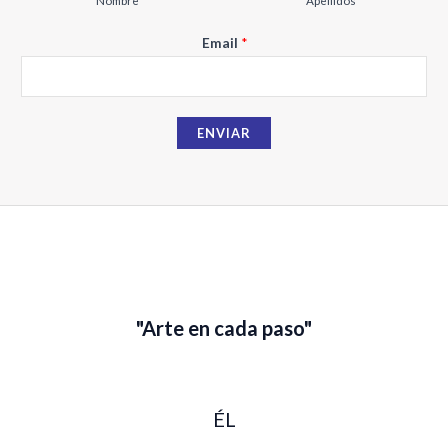
Nombre
Apellidos
N
Email
*
o
m
b
ENVIAR
r
e
E
m
a
i
l
"Arte en cada paso"
ÉL