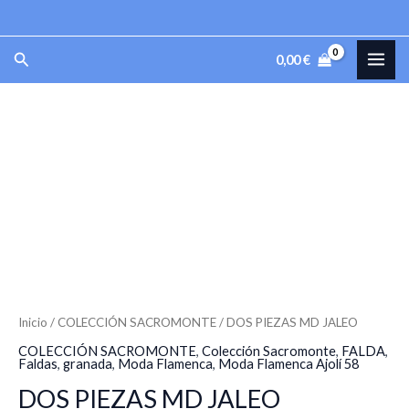
MD
Ir
JALEO
al
MAI
Buscar
cantidad
0,00
€
contenido
ME
DOS
PIEZAS
MD
JALEO
cantidad
Inicio
/
COLECCIÓN SACROMONTE
/ DOS PIEZAS MD JALEO
COLECCIÓN SACROMONTE
,
Colección Sacromonte
,
FALDA
,
Faldas
,
granada
,
Moda Flamenca
,
Moda Flamenca Ajolí 58
DOS PIEZAS MD JALEO