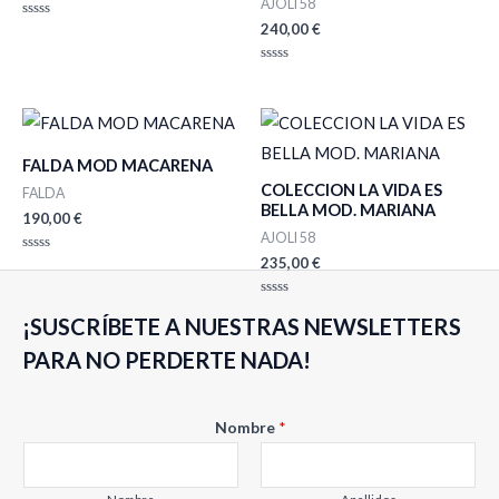
AJOLI 58
240,00
€
Valorado
con
0
de
Valorado
5
con
0
de
5
FALDA MOD MACARENA
COLECCION LA VIDA ES
FALDA
BELLA MOD. MARIANA
190,00
€
AJOLI 58
235,00
€
Valorado
con
0
de
Valorado
5
¡SUSCRÍBETE A NUESTRAS NEWSLETTERS
con
0
de
PARA NO PERDERTE NADA!
5
Nombre
*