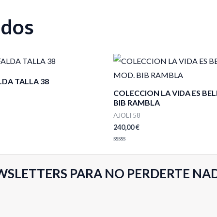
ados
LDA TALLA 38
COLECCION LA VIDA ES BE
BIB RAMBLA
AJOLI 58
240,00
€
Valorado
con
0
de
WSLETTERS PARA NO PERDERTE NA
5