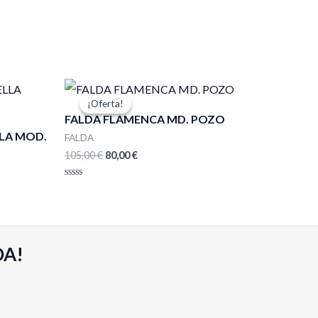
El
El
precio
precio
¡Oferta!
¡Oferta!
original
actual
FALDA FLAMENCA MD. POZO
era:
es:
LLA MOD.
105,00 €.
80,00 €.
FALDA
105,00
€
80,00
€
Valorado
con
0
de
5
DA!