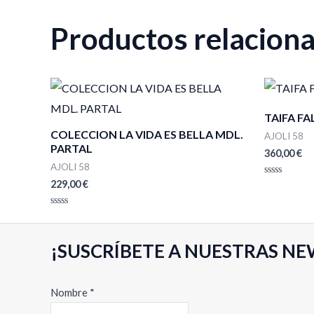
Productos relacion
TAIFA FA
COLECCION LA VIDA ES BELLA MDL.
AJOLI 58
PARTAL
360,00
€
AJOLI 58
229,00
€
Valorado
con
0
de
Valorado
5
con
0
de
¡SUSCRÍBETE A NUESTRAS NE
5
N
Nombre
*
o