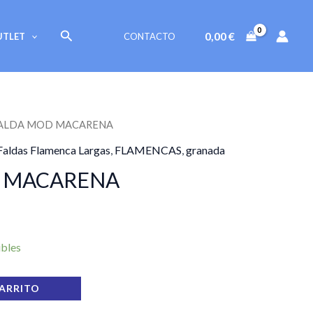
MACARENA
cantidad
Buscar
0,00
€
UTLET
CONTACTO
FALDA MOD MACARENA
Faldas Flamenca Largas
,
FLAMENCAS
,
granada
 MACARENA
ibles
CARRITO