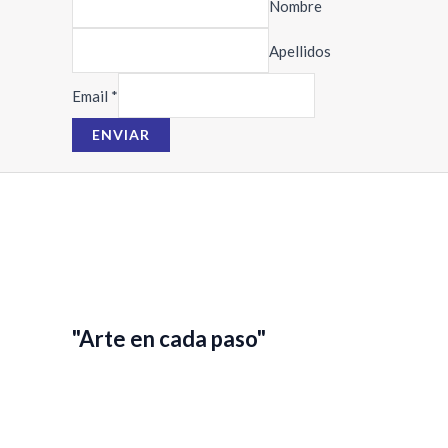
Nombre
m
b
Apellidos
r
Email
*
e
E
ENVIAR
m
a
i
l
"Arte en cada paso"