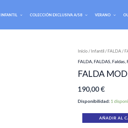
INFANTIL
COLECCIÓN EXCLUSIVA A/58
VERANO
O
FALDA
Inicio
/
Infantil
/
FALDA
/ 
MOD
FALDA
,
FALDAS
,
Faldas
,
MACARENA
FALDA MOD
cantidad
190,00
€
Disponibilidad:
1 dispon
AÑADIR AL 