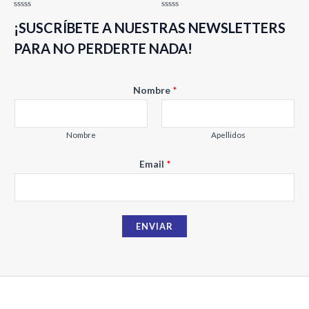
Valorado
Valorado
¡SUSCRÍBETE A NUESTRAS NEWSLETTERS
con
con
0
0
de
de
PARA NO PERDERTE NADA!
5
5
Nombre
*
Nombre
Apellidos
N
Email
*
o
m
b
ENVIAR
r
e
E
m
a