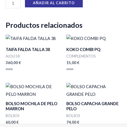
AÑADIR AL CARRITO
Productos relacionados
TAIFA FALDA TALLA 38
KOKO COMBI PQ
AJOLI 58
COMPLEMENTOS
360,00
€
15,00
€
Valorado
Valorado
con
con
0
0
de
de
5
5
BOLSO MOCHILA DE PELO
BOLSO CAPACHA GRANDE
MARRON
PELO
BOLSOS
BOLSOS
60,00
€
74,00
€