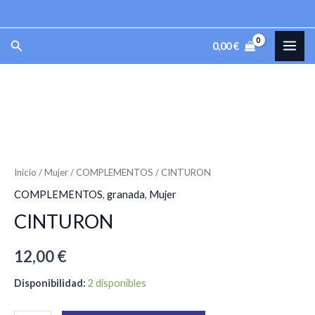
Ir
al
MAI
Buscar
0,00
€
contenido
ME
CINTURON
cantidad
Inicio
/
Mujer
/
COMPLEMENTOS
/ CINTURON
COMPLEMENTOS
,
granada
,
Mujer
CINTURON
12,00
€
Disponibilidad:
2 disponibles