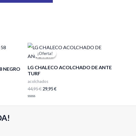
El
El
precio
precio
¡Oferta!
¡Oferta!
original
actual
era:
es:
LG CHALECO ACOLCHADO DE ANTE
44,95 €.
29,95 €.
58 NEGRO
TURF
acolchados
44,95
€
29,95
€
Valorado
con
0
de
DA!
5