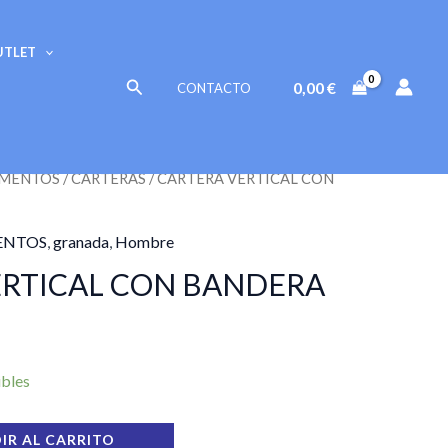
CON
BANDERA
UTLET
cantidad
Buscar
0,00
€
CONTACTO
MENTOS
/
CARTERAS
/ CARTERA VERTICAL CON
ENTOS
,
granada
,
Hombre
ERTICAL CON BANDERA
ibles
IR AL CARRITO