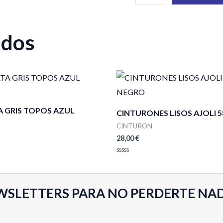
ados
 GRIS TOPOS AZUL
CINTURONES LISOS AJOLI 
CINTURON
28,00
€
Valorado
con
0
de
5
WSLETTERS PARA NO PERDERTE NA