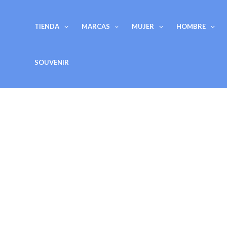
Ir
al
TIENDA
MARCAS
MUJER
HOMBRE
contenido
SOUVENIR