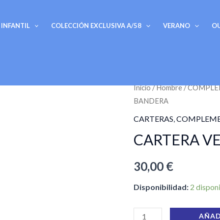
INFANTIL
COLECCIÓN EXCLUSIVA A/58
VERANO
O
CARTERA
Inicio
/
Hombre
/
COMPLE
BANDERA
VERTICAL
CON
CARTERAS
,
COMPLEM
BANDERA
CARTERA V
cantidad
30,00
€
Disponibilidad:
2 dispon
AÑAD