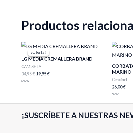
Productos relacion
El
El
precio
precio
¡Oferta!
¡Oferta!
original
actual
LG MEDIA CREMALLERA BRAND
era:
es:
CORBATA
34,95 €.
19,95 €.
CAMISETA
MARINO
34,95
€
19,95
€
Cencibel
26,00
€
Valorado
con
0
de
Valorado
5
con
0
de
¡SUSCRÍBETE A NUESTRAS NE
5