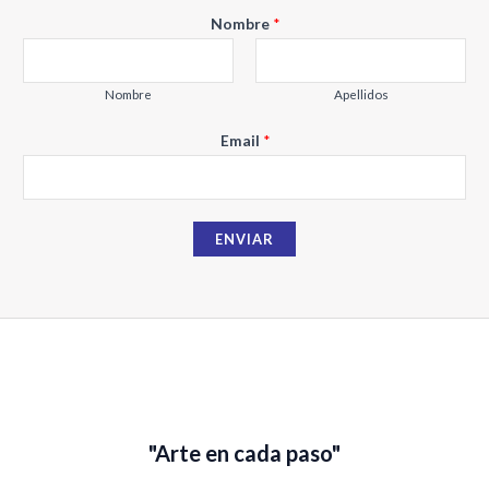
N
Nombre
*
o
m
b
Nombre
Apellidos
r
Email
*
e
E
m
a
ENVIAR
i
l
"Arte en cada paso"