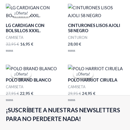
El
El
precio
precio
¡Oferta!
¡Oferta!
original
actual
era:
es:
LG CARDIGAN CON
CINTURONES LISOS AJOLI
32,95 €.
16,95 €.
BOLSILLOS XXXL.
58 NEGRO
CAMISETA
CINTURON
32,95
€
16,95
€
28,00
€
Valorado
Valorado
con
con
0
0
de
de
El
El
El
El
5
5
precio
precio
precio
precio
¡Oferta!
¡Oferta!
¡Oferta!
¡Oferta!
original
actual
original
actual
POLO BRAND BLANCO
POLO HARRIOT CIRUELA
era:
es:
era:
es:
27,95 €.
22,95 €.
29,95 €.
24,95 €.
CAMISETA
CAMISETA
27,95
€
22,95
€
29,95
€
24,95
€
Valorado
Valorado
¡SUSCRÍBETE A NUESTRAS NEWSLETTERS
con
con
0
0
de
de
PARA NO PERDERTE NADA!
5
5