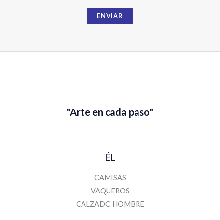
i
ENVIAR
l
N
o
m
b
r
e
"Arte en cada paso"
ÉL
CAMISAS
VAQUEROS
CALZADO HOMBRE