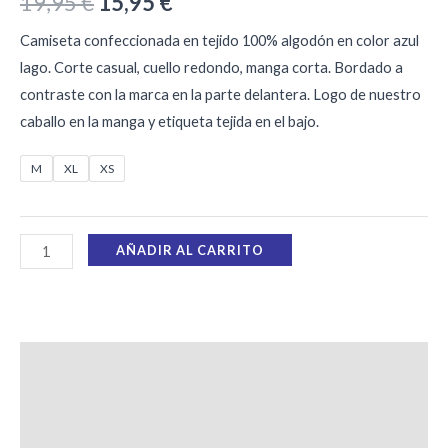
19,95
€
15,95
€
Camiseta confeccionada en tejido 100% algodón en color azul
lago. Corte casual, cuello redondo, manga corta. Bordado a
contraste con la marca en la parte delantera. Logo de nuestro
caballo en la manga y etiqueta tejida en el bajo.
M
XL
XS
AÑADIR AL CARRITO
Descripción
Información adicional
Valoraciones (0)