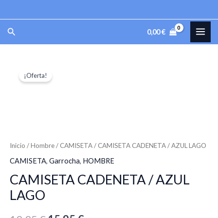
Ir
al
MAI
Buscar
0,00
€
contenido
ME
CAMISETA
El
El
¡Oferta!
CADENETA
precio
precio
/
AZUL
original
actual
LAGO
era:
es:
cantidad
19,95 €.
15,95 €.
Inicio
/
Hombre
/
CAMISETA
/ CAMISETA CADENETA / AZUL LAGO
CAMISETA
,
Garrocha
,
HOMBRE
CAMISETA CADENETA / AZUL
LAGO