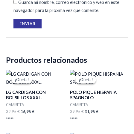
Guarda mi nombre, correo electrónico y web en este
navegador para la próxima vez que comente.
Productos relacionados
El
El
El
El
precio
precio
precio
precio
¡Oferta!
¡Oferta!
¡Oferta!
¡Oferta!
original
actual
original
actual
era:
es:
era:
es:
LG CARDIGAN CON
POLO PIQUE HISPANIA
32,95 €.
16,95 €.
39,95 €.
31,95 €.
BOLSILLOS XXXL.
SPAGNOLO
CAMISETA
CAMISETA
32,95
€
16,95
€
39,95
€
31,95
€
Valorado
Valorado
con
con
0
0