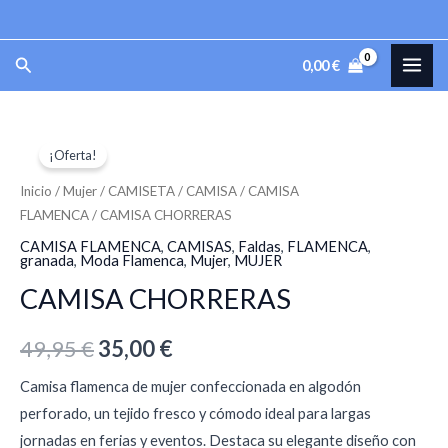
Ir
al
MAI
Buscar
0,00
€
contenido
ME
CAMISA
El
El
¡Oferta!
CHORRERAS
precio
precio
cantidad
Inicio
/
Mujer
/
CAMISETA
/
CAMISA
/
CAMISA
FLAMENCA
/ CAMISA CHORRERAS
original
actual
CAMISA FLAMENCA
,
CAMISAS
,
Faldas
,
FLAMENCA
,
era:
es:
granada
,
Moda Flamenca
,
Mujer
,
MUJER
CAMISA CHORRERAS
49,95 €.
35,00 €.
49,95
€
35,00
€
Camisa flamenca de mujer confeccionada en algodón
perforado, un tejido fresco y cómodo ideal para largas
jornadas en ferias y eventos. Destaca su elegante diseño con