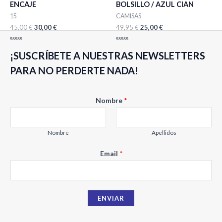
ENCAJE
BOLSILLO / AZUL CIAN
15
CAMISAS
45,00
€
30,00
€
49,95
€
25,00
€
Valorado
Valorado
¡SUSCRÍBETE A NUESTRAS NEWSLETTERS
con
con
0
0
de
de
PARA NO PERDERTE NADA!
5
5
E
Nombre
*
m
a
i
Nombre
Apellidos
l
Email
*
N
o
m
b
ENVIAR
r
e