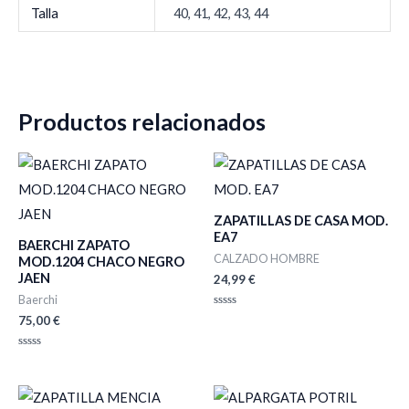
Talla
40, 41, 42, 43, 44
Productos relacionados
ZAPATILLAS DE CASA MOD.
EA7
BAERCHI ZAPATO
CALZADO HOMBRE
MOD.1204 CHACO NEGRO
JAEN
24,99
€
Baerchi
Valorado
75,00
€
con
0
de
Valorado
5
con
0
de
El
El
5
precio
precio