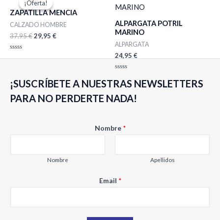
¡Oferta!
¡Oferta!
original
actual
ZAPATILLA MENCIA
era:
es:
ALPARGATA POTRIL
37,95 €.
29,95 €.
CALZADO HOMBRE
MARINO
37,95
€
29,95
€
ALPARGATA
24,95
€
Valorado
con
0
de
Valorado
5
¡SUSCRÍBETE A NUESTRAS NEWSLETTERS
con
0
de
PARA NO PERDERTE NADA!
5
E
Nombre
*
m
a
i
Nombre
Apellidos
l
Email
*
N
o
m