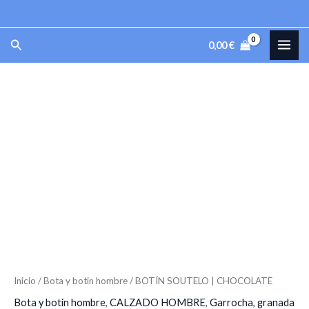
Ir
al
MAI
Buscar
0,00
€
contenido
ME
BOTÍN
SOUTELO
|
CHOCOLATE
cantidad
Inicio
/
Bota y botin hombre
/ BOTÍN SOUTELO | CHOCOLATE
Bota y botin hombre
,
CALZADO HOMBRE
,
Garrocha
,
granada