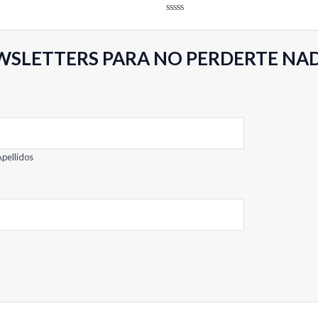
Valorado
con
0
de
WSLETTERS PARA NO PERDERTE NA
5
pellidos