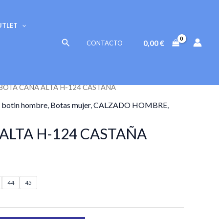
UTLET
Buscar
0,00
€
CONTACTO
 BOTA CAÑA ALTA H-124 CASTAÑA
 botin hombre
,
Botas mujer
,
CALZADO HOMBRE
,
ALTA H-124 CASTAÑA
44
45