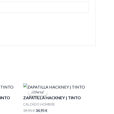
El
El
precio
precio
¡Oferta!
¡Oferta!
original
actual
INTO
ZAPATILLA HACKNEY | TINTO
era:
es:
39,95 €.
34,95 €.
CALZADO HOMBRE
39,95
€
34,95
€