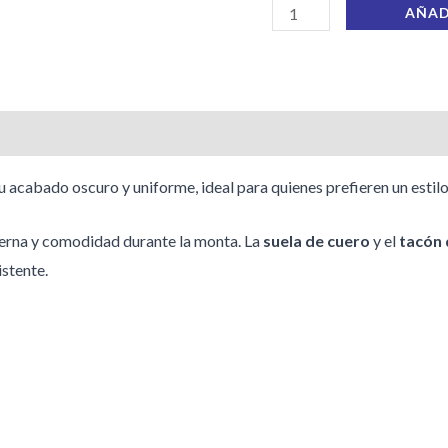
AÑAD
s (0)
u acabado oscuro y uniforme, ideal para quienes prefieren un estilo
pierna y comodidad durante la monta. La
suela de cuero
y el
tacón 
istente.