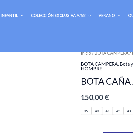
INFANTIL
COLECCIÓN EXCLUSIVA A/58
VERANO
O
BOTA
Inicio
/
BOTA CAMPERA
/
CAÑA
BOTA CAMPERA
,
Bota y
HOMBRE
ALTA
BOTA CAÑA 
H-
124
150,00
€
CASTAÑA
cantidad
39
40
41
42
43