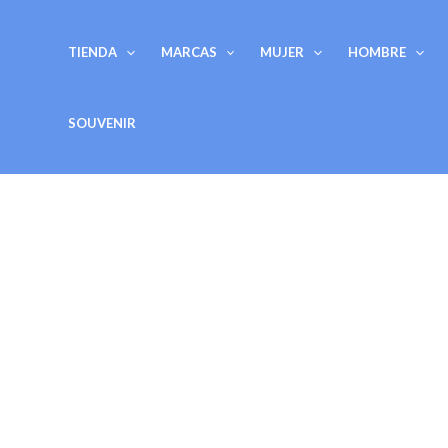
Ir
al
TIENDA
MARCAS
MUJER
HOMBRE
contenido
SOUVENIR