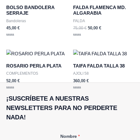
era:
es:
BOLSO BANDOLERA
FALDA FLAMENCA MD.
75,00 €.
50,00 €.
SERRAJE
ALGARABIA
Bandoleras
FALDA
45,00
€
75,00
€
50,00
€
Valorado
Valorado
con
con
0
0
de
de
5
5
ROSARIO PERLA PLATA
TAIFA FALDA TALLA 38
COMPLEMENTOS
AJOLI 58
52,00
€
360,00
€
Valorado
Valorado
con
con
¡SUSCRÍBETE A NUESTRAS
0
0
de
de
NEWSLETTERS PARA NO PERDERTE
5
5
NADA!
E
Nombre
*