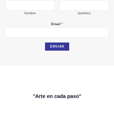
m
a
Nombre
Apellidos
i
l
Email
*
N
o
m
b
ENVIAR
r
e
"Arte en cada paso"