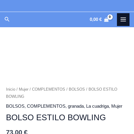
BOWLING
Ir
cantidad
al
MAI
Buscar
0,00
€
contenido
MEN
BOLSO
ESTILO
BOWLING
cantidad
Inicio
/
Mujer
/
COMPLEMENTOS
/
BOLSOS
/ BOLSO ESTILO
BOWLING
BOLSOS
,
COMPLEMENTOS
,
granada
,
La cuadriga
,
Mujer
BOLSO ESTILO BOWLING
73,00
€