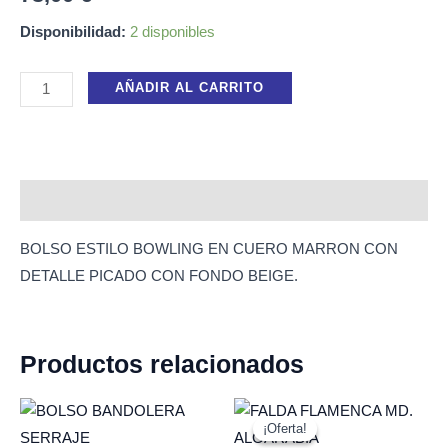
Disponibilidad:
2 disponibles
AÑADIR AL CARRITO
Descripción
BOLSO ESTILO BOWLING EN CUERO MARRON CON
DETALLE PICADO CON FONDO BEIGE.
Productos relacionados
El
El
precio
precio
¡Oferta!
¡Oferta!
original
actual