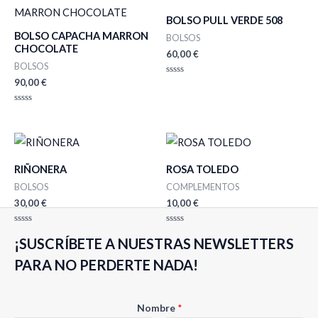
BOLSO PULL VERDE 508
BOLSO CAPACHA MARRON
BOLSOS
CHOCOLATE
60,00
€
BOLSOS
90,00
€
Valorado
con
0
de
Valorado
5
con
0
de
5
RIÑONERA
ROSA TOLEDO
BOLSOS
COMPLEMENTOS
30,00
€
10,00
€
Valorado
Valorado
¡SUSCRÍBETE A NUESTRAS NEWSLETTERS
con
con
0
0
de
de
PARA NO PERDERTE NADA!
5
5
Nombre
*