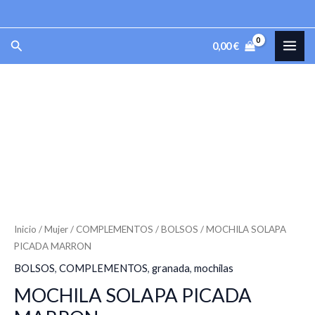
PICADA
Ir
MARRON
al
MAI
Buscar
cantidad
0,00
€
contenido
ME
MOCHILA
SOLAPA
PICADA
MARRON
cantidad
Inicio
/
Mujer
/
COMPLEMENTOS
/
BOLSOS
/ MOCHILA SOLAPA
PICADA MARRON
BOLSOS
,
COMPLEMENTOS
,
granada
,
mochilas
MOCHILA SOLAPA PICADA