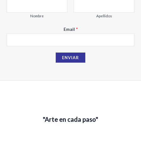
Nombre
Apellidos
E
Email
*
m
a
i
ENVIAR
l
N
o
m
b
r
e
"Arte en cada paso"