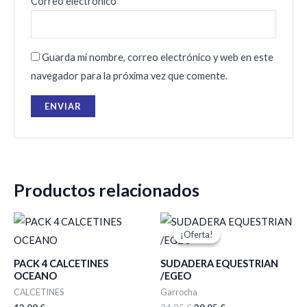
Correo electrónico
*
Guarda mi nombre, correo electrónico y web en este
navegador para la próxima vez que comente.
Productos relacionados
El
El
precio
precio
¡Oferta!
¡Oferta!
original
actual
era:
es:
PACK 4 CALCETINES
SUDADERA EQUESTRIAN
34,95 €.
29,95 €.
OCEANO
/EGEO
CALCETINES
Garrocha