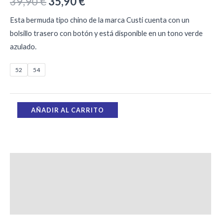
39,90
€
35,90
€
Esta bermuda tipo chino de la marca Custi cuenta con un
bolsillo trasero con botón y está disponible en un tono verde
azulado.
52
54
AÑADIR AL CARRITO
Descripción
Información adicional
Valoraciones (0)