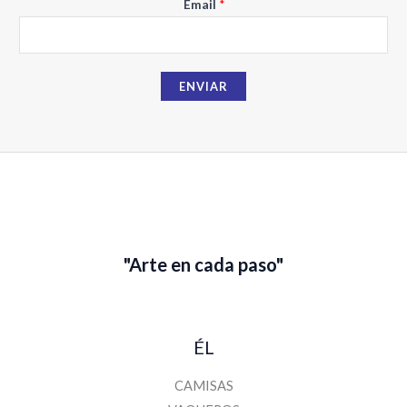
Email
*
e
E
m
a
ENVIAR
i
l
"Arte en cada paso"
ÉL
CAMISAS