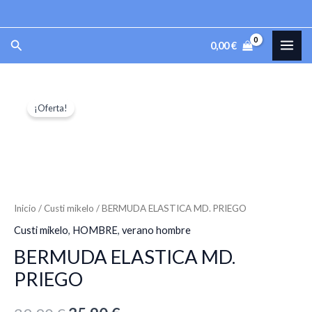
Ir
al
MAI
Buscar
0,00
€
contenido
ME
BERMUDA
El
El
¡Oferta!
ELASTICA
precio
precio
MD.
PRIEGO
original
actual
cantidad
era:
es:
39,90 €.
35,90 €.
Inicio
/
Custi mikelo
/ BERMUDA ELASTICA MD. PRIEGO
Custi mikelo
,
HOMBRE
,
verano hombre
BERMUDA ELASTICA MD.
PRIEGO