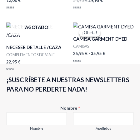
12,00
€
34,95
€
29,95
€
Valorado
Valorado
con
con
0
0
de
de
Rango
AGOTADO
5
5
de
¡Oferta!
¡Oferta!
precios:
CAMISA GARMENT DYED
desde
25,95 €
CAMISAS
NECESER DETALLE /CAZA
hasta
25,95
€
-
35,95
€
COMPLEMENTOS DE VIAJE
35,95 €
22,95
€
Valorado
con
0
Valorado
de
¡SUSCRÍBETE A NUESTRAS NEWSLETTERS
con
5
0
de
PARA NO PERDERTE NADA!
5
N
Nombre
*
o
m
b
Nombre
Apellidos
r