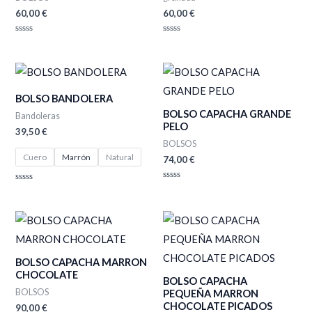
60,00
€
60,00
€
Valorado
Valorado
con
con
0
0
de
de
5
5
BOLSO BANDOLERA
BOLSO CAPACHA GRANDE
Bandoleras
PELO
39,50
€
BOLSOS
Cuero
Marrón
Natural
74,00
€
Valorado
Valorado
con
con
0
0
de
de
5
5
BOLSO CAPACHA MARRON
CHOCOLATE
BOLSO CAPACHA
BOLSOS
PEQUEÑA MARRON
CHOCOLATE PICADOS
90,00
€