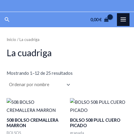
Ir
P
P
al
r
r
MAI
Buscar
0,00
€
contenido
e
e
ME
c
c
Inicio
/ La cuadriga
i
i
o
o
La cuadriga
m
m
í
á
Mostrando 1–12 de 25 resultados
n
x
i
i
m
m
o
o
508 BOLSO CREMALLERA
BOLSO 508 PULL CUERO
MARRON
PICADO
BOLSOS
granada