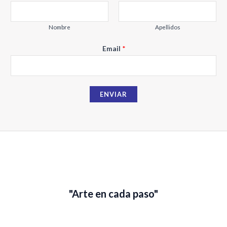
5
m
a
€
.
i
Nombre
Apellidos
l
Email
*
N
o
m
b
ENVIAR
r
e
"Arte en cada paso"