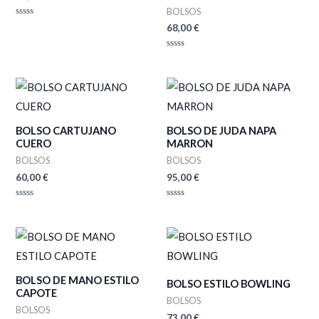
BOLSOS
Valorado
68,00
€
con
0
de
Valorado
5
con
0
de
5
BOLSO CARTUJANO
BOLSO DE JUDA NAPA
CUERO
MARRON
BOLSOS
BOLSOS
60,00
€
95,00
€
Valorado
Valorado
con
con
0
0
de
de
5
5
BOLSO DE MANO ESTILO
BOLSO ESTILO BOWLING
CAPOTE
BOLSOS
BOLSOS
73,00
€