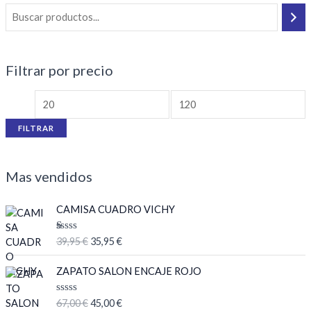
Filtrar por precio
FILTRAR
Mas vendidos
E
E
CAMISA CUADRO VICHY
l
l
p
p
V
39,95
€
35,95
€
r
r
al
or
e
e
E
E
ad
ZAPATO SALON ENCAJE ROJO
c
c
l
l
o
co
i
i
p
p
n
V
67,00
€
45,00
€
o
o
r
r
1.