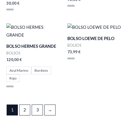
30,00
€
Valorado
con
Valorado
0
con
de
0
5
de
5
BOLSO LOEWE DE PELO
BOLSOS
BOLSO HERMES GRANDE
73,99
€
BOLSOS
120,00
€
Valorado
con
Azul Marino
Burdeos
0
de
5
Rojo
Valorado
con
0
de
5
1
2
3
→