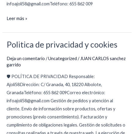
infoajoli58@gmail.comTeléfono: 655 862 009
Leer más »
Politica de privacidad y cookies
Politica
de
Deja un comentario
/
Uncategorized
/
JUAN CARLOS sanchez
privacidad
garrido
y
cookies
🛡️ POLÍTICA DE PRIVACIDAD Responsable:
Ajolí58Dirección: C/ Granada, 40, 18220 Albolote,
GranadaTeléfono: 655 862 009Correo electrónico:
infoajoli58@gmail.com Gestión de pedidos y atención al
cliente. Envío de información sobre productos, ofertas y
promociones (previo consentimiento). Facturación y
cumplimiento de obligaciones legales. Gestión de solicitudes o
consultas realizadas a través de nuestra web. La ejecución de