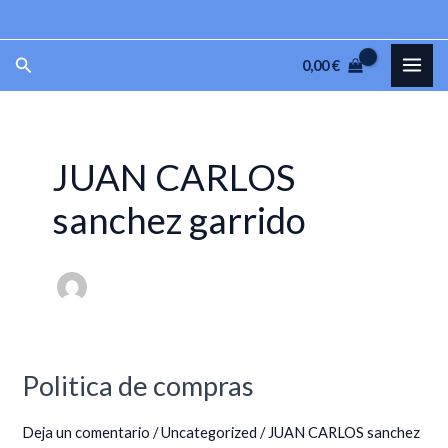
Ir
al
MAI
Buscar
0,00
€
contenido
ME
JUAN CARLOS
sanchez garrido
Politica de compras
Politica
de
Deja un comentario
/
Uncategorized
/
JUAN CARLOS sanchez
compras