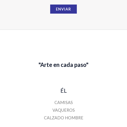
i
ENVIAR
l
*
*
"Arte en cada paso"
ÉL
CAMISAS
VAQUEROS
CALZADO HOMBRE