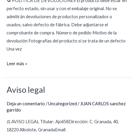
🔁 POLÍTICA DE DEVOLUCIONES El producto debe estar en
perfecto estado, sin usar y con el embalaje original. No se
admitirán devoluciones de productos personalizados o
usados, salvo defecto de fábrica. Debe adjuntarse el
comprobante de compra. Número de pedido Motivo de la
devolución Fotografías del producto si se trata de un defecto
Una vez
Leer más »
Aviso legal
Aviso
legal
Deja un comentario
/
Uncategorized
/
JUAN CARLOS sanchez
garrido
⚖️ AVISO LEGAL Titular: Ajolí58Dirección: C. Granada, 40,
18220 Albolote, GranadaEmail: