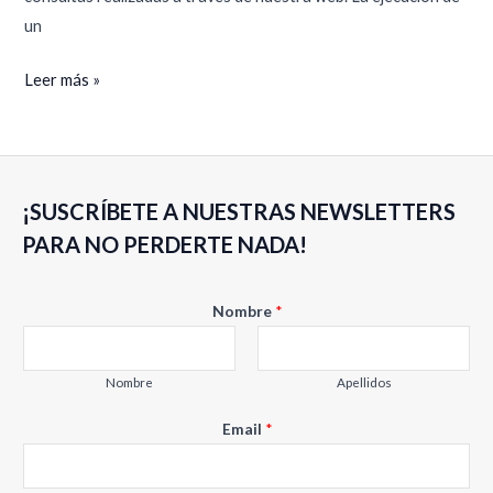
un
Leer más »
¡SUSCRÍBETE A NUESTRAS NEWSLETTERS
PARA NO PERDERTE NADA!
Nombre
*
Nombre
Apellidos
E
Email
*
m
a