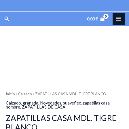
Ir
al
MAI
Buscar
0,00
€
contenido
ME
ZAPATILLAS
CASA
MDL.
TIGRE
BLANCO
cantidad
Inicio
/
Calzado
/ ZAPATILLAS CASA MDL. TIGRE BLANCO
Calzado
,
granada
,
Novedades
,
suaveflex
,
zapatillas casa
hombre
,
ZAPATILLAS DE CASA
ZAPATILLAS CASA MDL. TIGRE
BLANCO