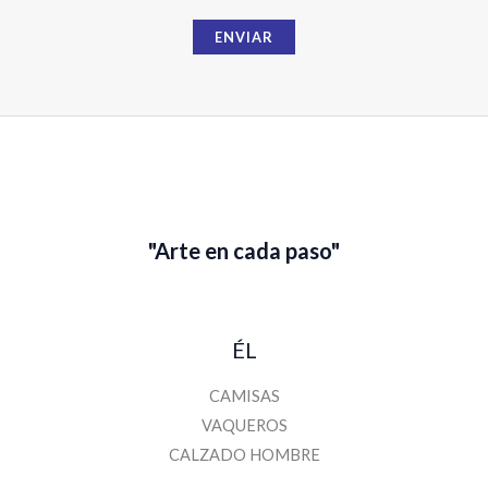
m
b
ENVIAR
r
e
"Arte en cada paso"
ÉL
CAMISAS
VAQUEROS
CALZADO HOMBRE