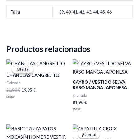
Talla
39, 40, 41, 42, 43, 44, 45, 46
Productos relacionados
El
El
precio
precio
¡Oferta!
¡Oferta!
original
actual
CHANCLAS CANGREJITO
era:
es:
CAYRO / VESTIDO SELVA
21,90 €.
19,95 €.
Calzado
RASO MANGA JAPONESA
21,90
€
19,95
€
granada
81,90
€
Valorado
con
0
de
Valorado
5
con
0
de
El
El
5
precio
precio
¡Oferta!
¡Oferta!
original
actual