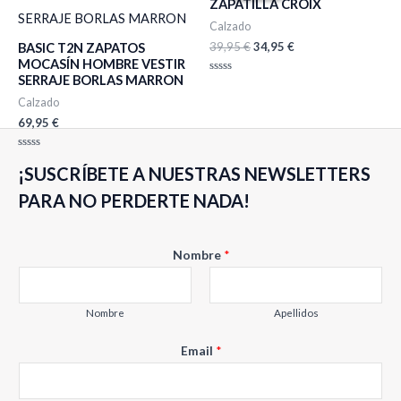
ZAPATILLA CROIX
era:
es:
39,95 €.
34,95 €.
Calzado
39,95
€
34,95
€
BASIC T2N ZAPATOS
MOCASÍN HOMBRE VESTIR
SERRAJE BORLAS MARRON
Valorado
con
Calzado
0
de
69,95
€
5
Valorado
¡SUSCRÍBETE A NUESTRAS NEWSLETTERS
con
0
de
PARA NO PERDERTE NADA!
5
E
Nombre
*
m
a
i
Nombre
Apellidos
l
Email
*
N
o