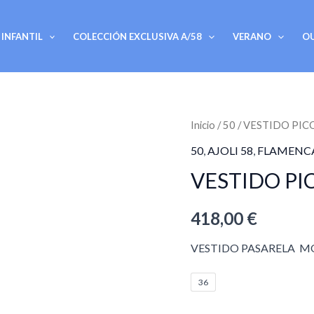
INFANTIL
COLECCIÓN EXCLUSIVA A/58
VERANO
O
VESTIDO
Inicio
/
50
/ VESTIDO PI
PICONERA
50
,
AJOLI 58
,
FLAMENC
cantidad
VESTIDO P
418,00
€
VESTIDO PASARELA M
36