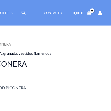
Buscar
0,00
€
UTLET
CONTACTO
CONERA
A
,
granada
,
vestidos flamencos
ICONERA
OD PICONERA