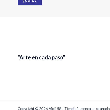
ENVIAR
r
e
E
m
a
i
l
"Arte en cada paso"
Copyright © 2026 Ajoli 58 - Tienda flamenca en granad