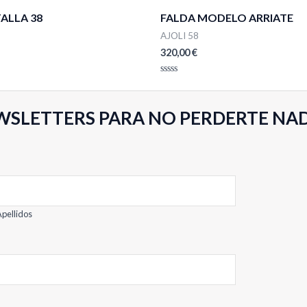
ALLA 38
FALDA MODELO ARRIATE
AJOLI 58
320,00
€
Valorado
con
0
de
WSLETTERS PARA NO PERDERTE NA
5
pellidos