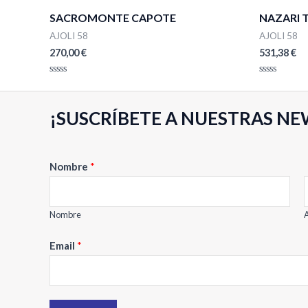
SACROMONTE CAPOTE
NAZARI T
AJOLI 58
AJOLI 58
270,00
€
531,38
€
Valorado
Valorado
con
con
0
0
de
de
¡SUSCRÍBETE A NUESTRAS NE
5
5
Nombre
*
Nombre
A
N
Email
*
o
m
b