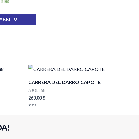
ibles
CARRITO
CARRERA DEL DARRO CAPOTE
AJOLI 58
260,00
€
Valorado
con
0
de
DA!
5