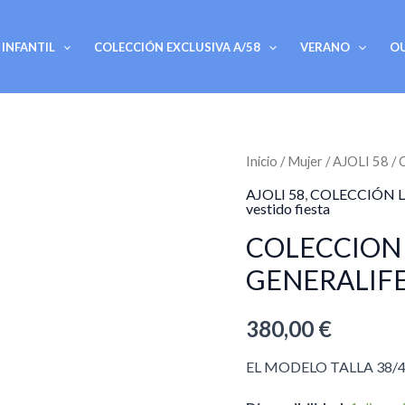
INFANTIL
COLECCIÓN EXCLUSIVA A/58
VERANO
O
COLECCION
Inicio
/
Mujer
/
AJOLI 58
/ 
LA
AJOLI 58
,
COLECCIÓN L
vestido fiesta
VIDA
COLECCION 
ES
BELLA
GENERALIF
MDL.
GENERALIFE
380,00
€
cantidad
EL MODELO TALLA 38/