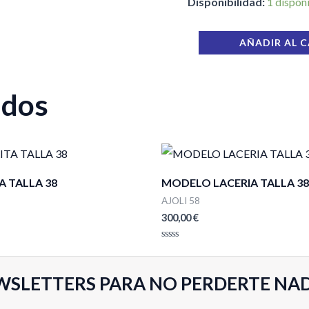
Disponibilidad:
1 dispon
AÑADIR AL 
ados
A TALLA 38
MODELO LACERIA TALLA 38
AJOLI 58
300,00
€
Valorado
con
0
de
WSLETTERS PARA NO PERDERTE NA
5