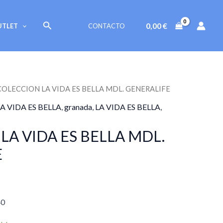
VIDA
ES
Buscar
0,00
€
UTLET
CONTACTO
BELLA
MDL.
GENERALIFE
cantidad
COLECCION LA VIDA ES BELLA MDL. GENERALIFE
A VIDA ES BELLA
,
granada
,
LA VIDA ES BELLA
,
LA VIDA ES BELLA MDL.
E
40