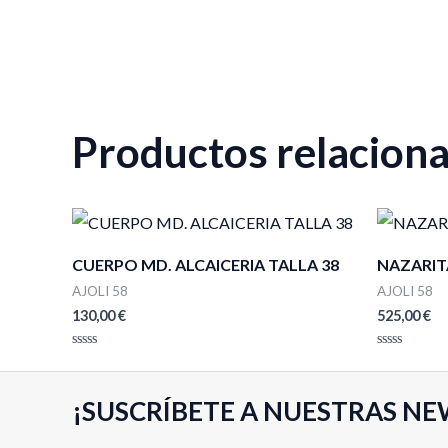
Productos relacion
CUERPO MD. ALCAICERIA TALLA 38
NAZARIT
AJOLI 58
AJOLI 58
130,00
€
525,00
€
Valorado
Valorado
con
con
0
0
de
de
¡SUSCRÍBETE A NUESTRAS NE
5
5