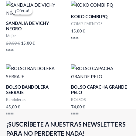
El
El
precio
precio
¡Oferta!
¡Oferta!
original
actual
KOKO COMBI PQ
era:
es:
SANDALIA DE VICHY
28,00 €.
15,00 €.
COMPLEMENTOS
NEGRO
15,00
€
Mujer
28,00
€
15,00
€
Valorado
con
0
de
Valorado
5
con
0
de
5
BOLSO BANDOLERA
BOLSO CAPACHA GRANDE
SERRAJE
PELO
Bandoleras
BOLSOS
45,00
€
74,00
€
Valorado
Valorado
¡SUSCRÍBETE A NUESTRAS NEWSLETTERS
con
con
0
0
de
de
PARA NO PERDERTE NADA!
5
5