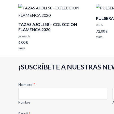
PULSERA
TAZAS AJOLI 58 – COLECCION
ARA
FLAMENCA 2020
72,00
€
granada
6,00
€
Valorado
con
0
de
Valorado
5
con
0
de
¡SUSCRÍBETE A NUESTRAS NE
5
Nombre
*
Nombre
A
E
Email
*