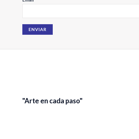
m
a
i
ENVIAR
l
N
o
m
b
r
e
"Arte en cada paso"