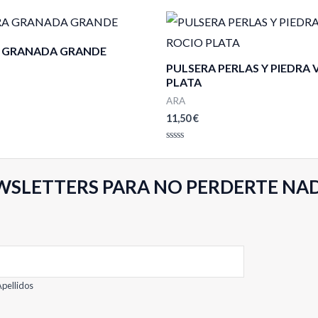
 GRANADA GRANDE
PULSERA PERLAS Y PIEDRA 
PLATA
ARA
11,50
€
Valorado
con
0
de
WSLETTERS PARA NO PERDERTE NA
5
pellidos