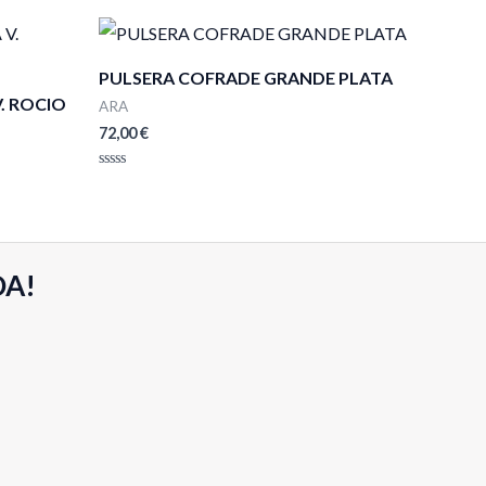
PULSERA COFRADE GRANDE PLATA
V. ROCIO
ARA
72,00
€
Valorado
con
0
de
5
DA!