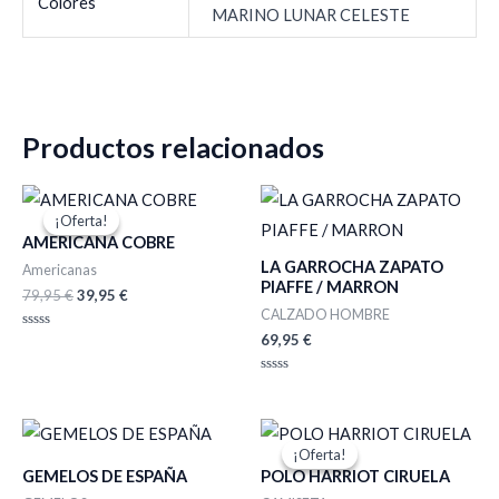
Colores
MARINO LUNAR CELESTE
Productos relacionados
El
El
precio
precio
¡Oferta!
¡Oferta!
original
actual
AMERICANA COBRE
era:
es:
LA GARROCHA ZAPATO
79,95 €.
39,95 €.
Americanas
PIAFFE / MARRON
79,95
€
39,95
€
CALZADO HOMBRE
69,95
€
Valorado
con
0
de
Valorado
5
con
0
de
El
El
5
precio
precio
¡Oferta!
¡Oferta!
original
actual
GEMELOS DE ESPAÑA
POLO HARRIOT CIRUELA
era:
es: