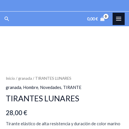
Ir
al
MAI
Buscar
0,00
€
contenido
ME
TIRANTES
LUNARES
cantidad
Inicio
/
granada
/ TIRANTES LUNARES
granada
,
Hombre
,
Novedades
,
TIRANTE
TIRANTES LUNARES
28,00
€
Tirante elástico de alta resistencia y duración de color marino