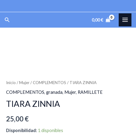
cantidad
Ir
al
MAI
Buscar
0,00
€
contenido
ME
TIARA
ZINNIA
cantidad
Inicio
/
Mujer
/
COMPLEMENTOS
/ TIARA ZINNIA
COMPLEMENTOS
,
granada
,
Mujer
,
RAMILLETE
TIARA ZINNIA
25,00
€
Disponibilidad:
1 disponibles