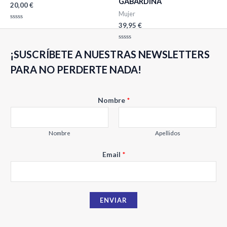
GABARDINA
20,00
€
Mujer
39,95
€
Valorado
con
0
de
Valorado
5
¡SUSCRÍBETE A NUESTRAS NEWSLETTERS
con
0
de
PARA NO PERDERTE NADA!
5
N
Nombre
*
o
m
b
Nombre
Apellidos
r
Email
*
e
E
m
a
ENVIAR
i
l