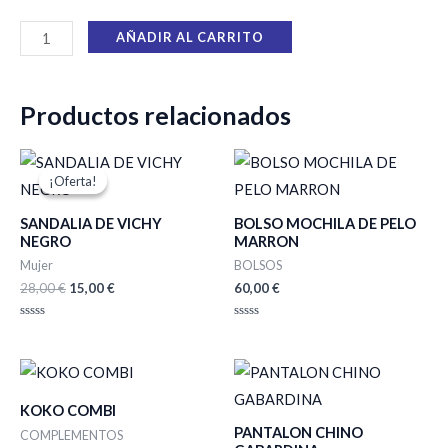
AÑADIR AL CARRITO
Productos relacionados
El
El
precio
precio
¡Oferta!
¡Oferta!
original
actual
era:
es:
SANDALIA DE VICHY
BOLSO MOCHILA DE PELO
28,00 €.
15,00 €.
NEGRO
MARRON
Mujer
BOLSOS
28,00
€
15,00
€
60,00
€
Valorado
Valorado
con
con
0
0
de
de
5
5
KOKO COMBI
PANTALON CHINO
COMPLEMENTOS