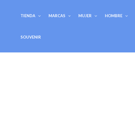
Ir
al
TIENDA
MARCAS
MUJER
HOMBRE
contenido
SOUVENIR