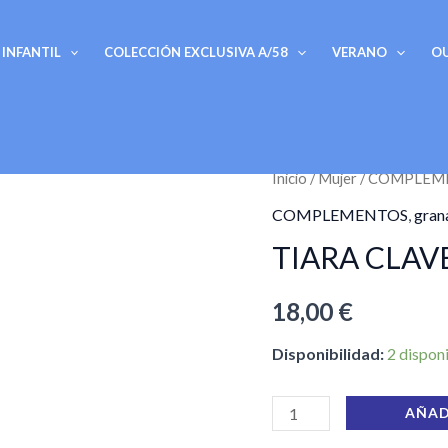
INFANTIL
COLECCIÓN EXCLUSIVA A/58
VERANO
O
TIARA
Inicio
/
Mujer
/
COMPLEM
CLAVEL
COMPLEMENTOS
,
gran
cantidad
TIARA CLAV
18,00
€
Disponibilidad:
2 dispon
AÑAD