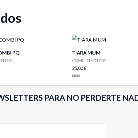
ados
OMBI PQ
TIARA MUM
ENTOS
COMPLEMENTOS
25,00
€
Valorado
con
0
de
WSLETTERS PARA NO PERDERTE NA
5