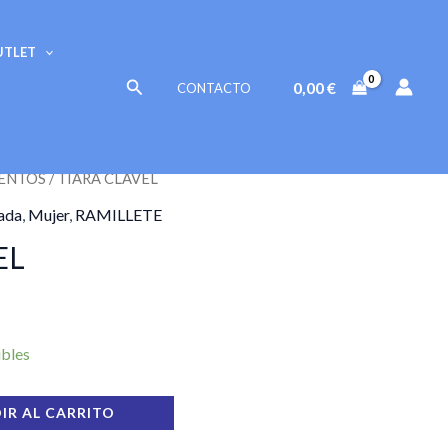
cantidad
UTLET
Buscar
0,00
€
CONTACTO
ENTOS
/ TIARA CLAVEL
ada
,
Mujer
,
RAMILLETE
EL
ibles
IR AL CARRITO