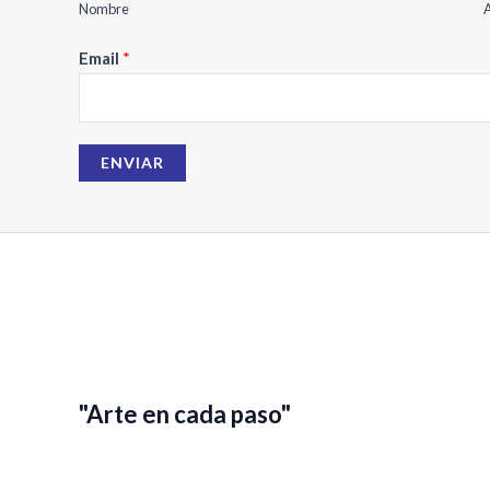
Nombre
A
N
Email
*
o
m
b
ENVIAR
r
e
E
m
a
i
l
"Arte en cada paso"