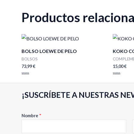
Productos relacion
BOLSO LOEWE DE PELO
KOKO C
BOLSOS
COMPLEM
73,99
€
15,00
€
Valorado
Valorado
con
con
0
0
de
de
¡SUSCRÍBETE A NUESTRAS NE
5
5
Nombre
*