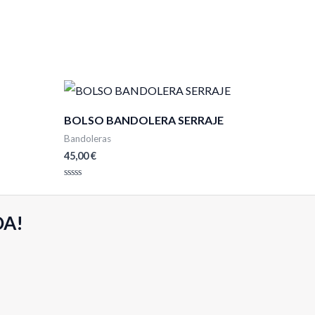
BOLSO BANDOLERA SERRAJE
Bandoleras
45,00
€
Valorado
con
0
de
DA!
5