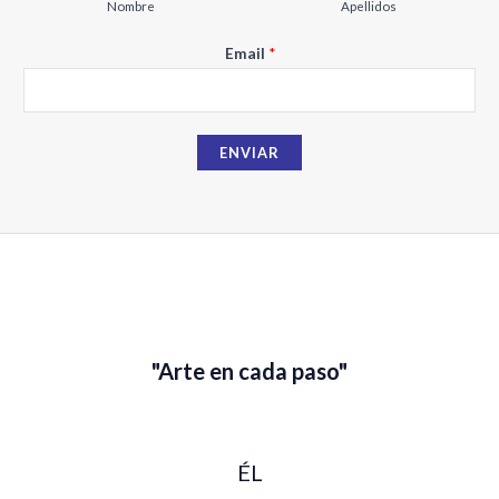
Nombre
Apellidos
N
Email
*
o
m
b
ENVIAR
r
e
E
m
a
i
l
"Arte en cada paso"
ÉL