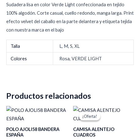
Sudadera lisa en color Verde Light confeccionada en tejido
100% algodón. Corte casual, cuello redondo, manga larga. Print
efecto velvet del caballo en la parte delantera y etiqueta tejida
con nuestra marca en el bajo
Talla
L, M, S, XL
Colores
Rosa, VERDE LIGHT
Productos relacionados
El
El
precio
precio
¡Oferta!
¡Oferta!
original
actual
era:
es:
POLO AJOLI58 BANDERA
CAMISA ALENTEJO
39,95 €.
35,95 €.
ESPAÑA
CUADROS