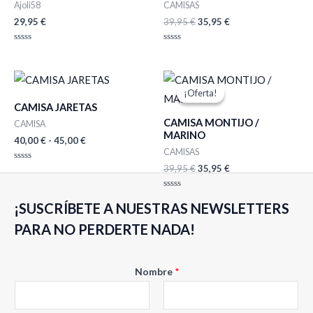
Ajoli58
CAMISAS
29,95
€
39,95
€
35,95
€
Valorado
Valorado
con
con
0
0
de
de
Rango
El
El
5
5
de
precio
precio
¡Oferta!
¡Oferta!
precios:
original
actual
CAMISA JARETAS
desde
era:
es:
CAMISA MONTIJO /
40,00 €
39,95 €.
35,95 €.
CAMISA
MARINO
hasta
40,00
€
-
45,00
€
45,00 €
CAMISAS
39,95
€
35,95
€
Valorado
con
0
de
Valorado
5
¡SUSCRÍBETE A NUESTRAS NEWSLETTERS
con
0
de
PARA NO PERDERTE NADA!
5
Nombre
*