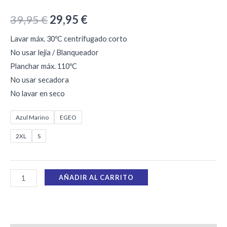
39,95
€
29,95
€
Lavar máx. 30ºC centrifugado corto
No usar lejía / Blanqueador
Planchar máx. 110ºC
No usar secadora
No lavar en seco
Azul Marino
EGEO
2XL
S
AÑADIR AL CARRITO