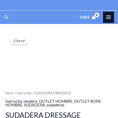
Ir
al
MAI
Buscar
0,00
€
contenido
ME
SUDADERA
El
El
¡Oferta!
DRESSAGE
precio
precio
cantidad
original
actual
era:
es:
39,95 €.
29,95 €.
Inicio
/
Garrocha
/ SUDADERA DRESSAGE
Garrocha
,
Hombre
,
OUTLET HOMBRE
,
OUTLET ROPA
HOMBRE
,
SUDADERA
,
sudaderas
SUDADERA DRESSAGE