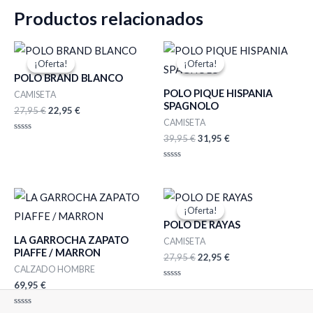
Productos relacionados
El
El
El
El
precio
precio
precio
precio
¡Oferta!
¡Oferta!
¡Oferta!
¡Oferta!
original
actual
original
actual
POLO BRAND BLANCO
era:
es:
era:
es:
POLO PIQUE HISPANIA
27,95 €.
22,95 €.
39,95 €.
31,95 €.
CAMISETA
SPAGNOLO
27,95
€
22,95
€
CAMISETA
39,95
€
31,95
€
Valorado
con
0
de
Valorado
5
con
0
de
El
El
5
precio
precio
¡Oferta!
¡Oferta!
original
actual
POLO DE RAYAS
era:
es:
LA GARROCHA ZAPATO
27,95 €.
22,95 €.
CAMISETA
PIAFFE / MARRON
27,95
€
22,95
€
CALZADO HOMBRE
69,95
€
Valorado
con
0
de