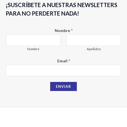
Valorado
5
¡SUSCRÍBETE A NUESTRAS NEWSLETTERS
con
0
de
PARA NO PERDERTE NADA!
5
E
Nombre
*
m
a
i
Nombre
Apellidos
l
Email
*
N
o
m
b
ENVIAR
r
e