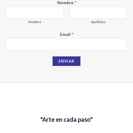
Nombre
*
Nombre
Apellidos
E
Email
*
m
a
i
ENVIAR
l
N
o
m
b
r
e
"Arte en cada paso"