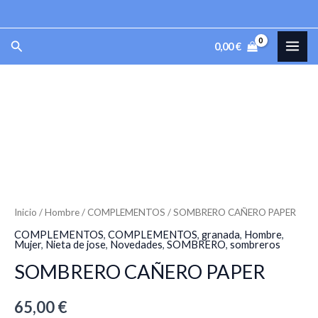
Ir
al
MAI
Buscar
0,00
€
contenido
ME
SOMBRERO
CAÑERO
PAPER
cantidad
Inicio
/
Hombre
/
COMPLEMENTOS
/ SOMBRERO CAÑERO PAPER
COMPLEMENTOS
,
COMPLEMENTOS
,
granada
,
Hombre
,
Mujer
,
Nieta de jose
,
Novedades
,
SOMBRERO
,
sombreros
SOMBRERO CAÑERO PAPER
65,00
€