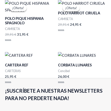
El
El
El
El
precio
precio
precio
precio
¡Oferta!
¡Oferta!
¡Oferta!
¡Oferta!
original
actual
original
actual
POLO HARRIOT CIRUELA
era:
es:
era:
es:
POLO PIQUE HISPANIA
39,95 €.
31,95 €.
29,95 €.
24,95 €.
CAMISETA
SPAGNOLO
29,95
€
24,95
€
CAMISETA
39,95
€
31,95
€
Valorado
con
0
de
Valorado
5
con
0
de
5
CARTERA REF
CORBATA LUNARES
CARTERAS
Cencibel
25,95
€
26,00
€
Valorado
Valorado
¡SUSCRÍBETE A NUESTRAS NEWSLETTERS
con
con
0
0
de
de
PARA NO PERDERTE NADA!
5
5