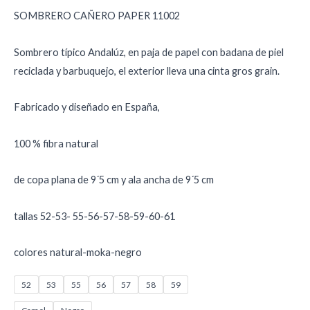
SOMBRERO CAÑERO PAPER 11002
Sombrero típico Andalúz, en paja de papel con badana de piel
reciclada y barbuquejo, el exterior lleva una cinta gros grain.
Fabricado y diseñado en España,
100 % fibra natural
de copa plana de 9´5 cm y ala ancha de 9´5 cm
tallas 52-53- 55-56-57-58-59-60-61
colores natural-moka-negro
52
53
55
56
57
58
59