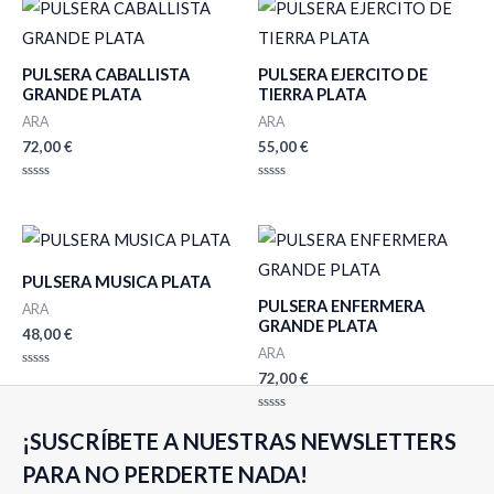
PULSERA CABALLISTA
PULSERA EJERCITO DE
GRANDE PLATA
TIERRA PLATA
ARA
ARA
72,00
€
55,00
€
Valorado
Valorado
con
con
0
0
de
de
5
5
PULSERA MUSICA PLATA
PULSERA ENFERMERA
ARA
GRANDE PLATA
48,00
€
ARA
72,00
€
Valorado
con
0
de
Valorado
5
¡SUSCRÍBETE A NUESTRAS NEWSLETTERS
con
0
de
PARA NO PERDERTE NADA!
5