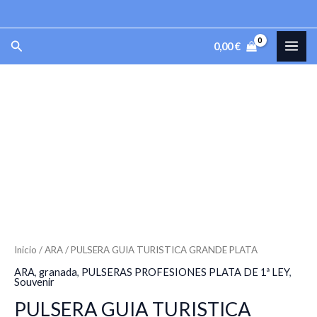
TURISTICA
Ir
GRANDE
al
MAI
Buscar
PLATA
0,00
€
contenido
cantidad
ME
PULSERA
GUIA
TURISTICA
GRANDE
PLATA
cantidad
Inicio
/
ARA
/ PULSERA GUIA TURISTICA GRANDE PLATA
ARA
,
granada
,
PULSERAS PROFESIONES PLATA DE 1ª LEY
,
Souvenir
PULSERA GUIA TURISTICA