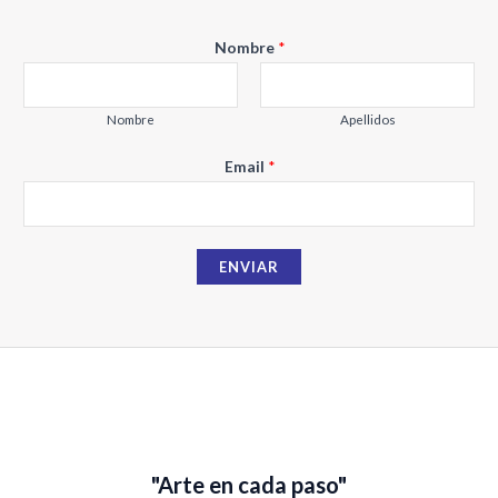
N
Nombre
*
o
m
b
Nombre
Apellidos
r
Email
*
e
E
m
a
ENVIAR
i
l
"Arte en cada paso"