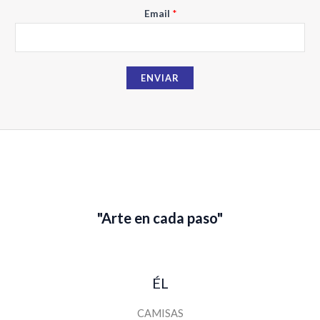
N
Email
*
o
m
b
ENVIAR
r
e
E
m
a
i
l
"Arte en cada paso"
ÉL
CAMISAS