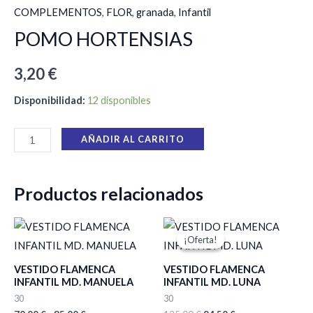
COMPLEMENTOS
,
FLOR
,
granada
,
Infantil
POMO HORTENSIAS
3,20
€
Disponibilidad:
12 disponibles
AÑADIR AL CARRITO
Productos relacionados
Rango
El
El
de
precio
precio
¡Oferta!
¡Oferta!
precios:
original
actual
desde
era:
es:
VESTIDO FLAMENCA
VESTIDO FLAMENCA
70,00 €
135,00 €.
94,50 €.
INFANTIL MD. MANUELA
INFANTIL MD. LUNA
hasta
85,00 €
30
30