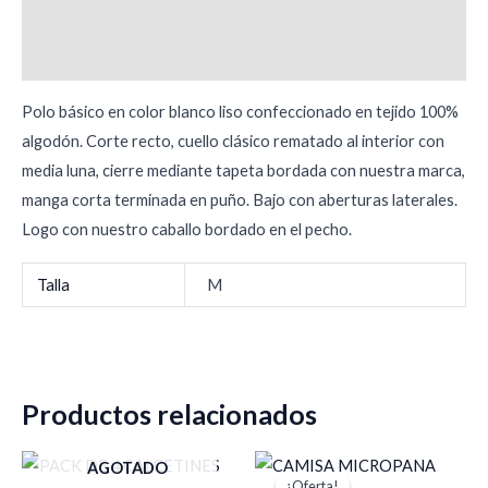
Descripción
Información adicional
Polo básico en color blanco liso confeccionado en tejido 100%
algodón. Corte recto, cuello clásico rematado al interior con
media luna, cierre mediante tapeta bordada con nuestra marca,
manga corta terminada en puño. Bajo con aberturas laterales.
Logo con nuestro caballo bordado en el pecho.
Talla
M
Productos relacionados
El
El
AGOTADO
precio
precio
¡Oferta!
¡Oferta!