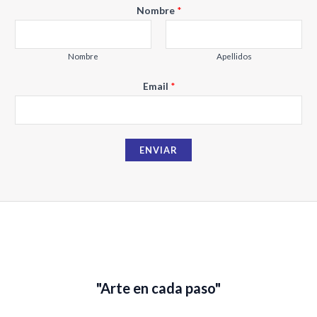
E
Nombre
*
m
a
i
Nombre
Apellidos
l
Email
*
N
o
m
b
ENVIAR
r
e
"Arte en cada paso"