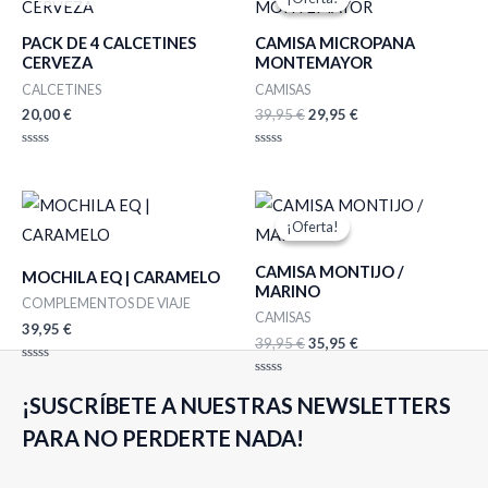
original
actual
era:
es:
PACK DE 4 CALCETINES
CAMISA MICROPANA
39,95 €.
29,95 €.
CERVEZA
MONTEMAYOR
CALCETINES
CAMISAS
20,00
€
39,95
€
29,95
€
Valorado
Valorado
con
con
0
0
de
de
El
El
5
5
precio
precio
¡Oferta!
¡Oferta!
original
actual
era:
es:
CAMISA MONTIJO /
39,95 €.
35,95 €.
MOCHILA EQ | CARAMELO
MARINO
COMPLEMENTOS DE VIAJE
CAMISAS
39,95
€
39,95
€
35,95
€
Valorado
con
Valorado
0
¡SUSCRÍBETE A NUESTRAS NEWSLETTERS
con
de
0
5
de
PARA NO PERDERTE NADA!
5