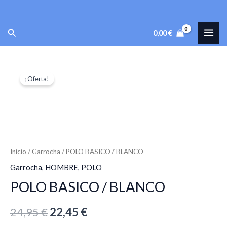
Ir
al
MAI
Buscar
0,00
€
contenido
ME
POLO
El
El
¡Oferta!
BASICO
precio
precio
/
BLANCO
original
actual
cantidad
era:
es:
24,95 €.
22,45 €.
Inicio
/
Garrocha
/ POLO BASICO / BLANCO
Garrocha
,
HOMBRE
,
POLO
POLO BASICO / BLANCO
24,95
€
22,45
€