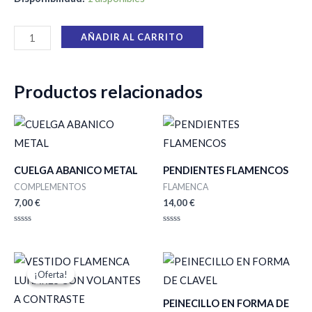
AÑADIR AL CARRITO
Productos relacionados
CUELGA ABANICO METAL
PENDIENTES FLAMENCOS
COMPLEMENTOS
FLAMENCA
7,00
€
14,00
€
Valorado
Valorado
con
con
0
0
de
de
El
El
Rango
5
5
precio
precio
de
¡Oferta!
¡Oferta!
original
actual
precios:
era:
es:
desde
PEINECILLO EN FORMA DE
180,00 €.
108,00 €.
6,00 €