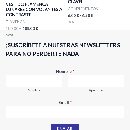
CLAVEL
hasta
VESTIDO FLAMENCA
6,50 €
COMPLEMENTOS
LUNARES CON VOLANTES A
CONTRASTE
6,00
€
-
6,50
€
FLAMENCA
Valorado
180,00
€
108,00
€
con
0
de
Valorado
5
¡SUSCRÍBETE A NUESTRAS NEWSLETTERS
con
0
de
PARA NO PERDERTE NADA!
5
Nombre
*
Nombre
Apellidos
E
Email
*
m
a
i
ENVIAR
l