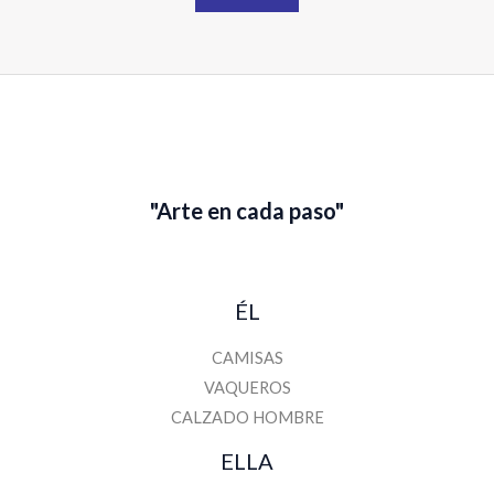
N
o
m
b
r
e
"Arte en cada paso"
ÉL
CAMISAS
VAQUEROS
CALZADO HOMBRE
ELLA