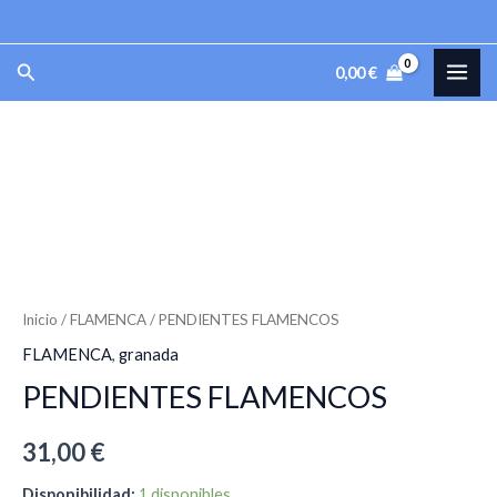
cantidad
Ir
al
MAI
Buscar
0,00
€
contenido
ME
PENDIENTES
FLAMENCOS
cantidad
Inicio
/
FLAMENCA
/ PENDIENTES FLAMENCOS
FLAMENCA
,
granada
PENDIENTES FLAMENCOS
31,00
€
Disponibilidad:
1 disponibles