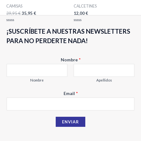
CAMISAS
CALCETINES
39,95
€
35,95
€
12,00
€
Valorado
Valorado
¡SUSCRÍBETE A NUESTRAS NEWSLETTERS
con
con
0
0
de
de
PARA NO PERDERTE NADA!
5
5
Nombre
*
Nombre
Apellidos
E
Email
*
m
a
i
ENVIAR
l
N
o