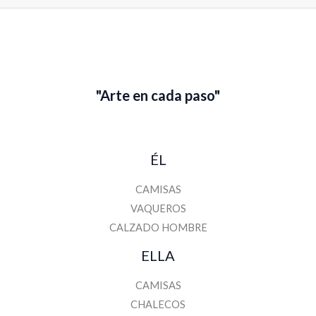
m
b
r
e
"Arte en cada paso"
ÉL
CAMISAS
VAQUEROS
CALZADO HOMBRE
ELLA
CAMISAS
CHALECOS