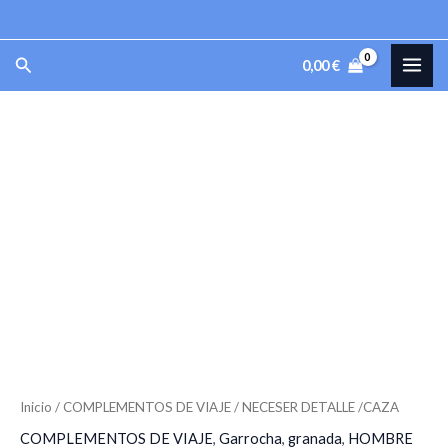
Ir
al
MAI
Buscar
0,00
€
contenido
ME
NECESER
DETALLE
/CAZA
cantidad
Inicio
/
COMPLEMENTOS DE VIAJE
/ NECESER DETALLE /CAZA
COMPLEMENTOS DE VIAJE
,
Garrocha
,
granada
,
HOMBRE