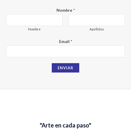
Nombre
*
Nombre
Apellidos
N
Email
*
o
m
b
ENVIAR
r
e
E
m
a
i
l
"Arte en cada paso"