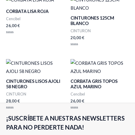
CORBATA LISA ROJA
CINTURONES 125CM
Cencibel
BLANCO
26,00
€
CINTURON
20,00
€
Valorado
con
0
de
Valorado
5
con
0
de
5
CINTURONES LISOS AJOLI
CORBATA GRIS TOPOS
58 NEGRO
AZUL MARINO
CINTURON
Cencibel
28,00
€
26,00
€
Valorado
Valorado
¡SUSCRÍBETE A NUESTRAS NEWSLETTERS
con
con
0
0
de
de
PARA NO PERDERTE NADA!
5
5