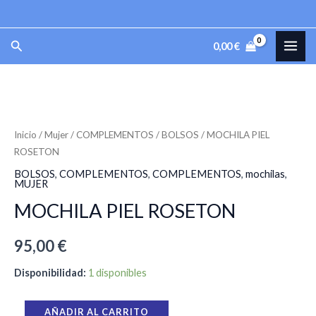
ROSETON
Ir
cantidad
al
MAI
Buscar
0,00
€
contenido
ME
MOCHILA
PIEL
ROSETON
Inicio
/
Mujer
/
COMPLEMENTOS
/
BOLSOS
/ MOCHILA PIEL
ROSETON
cantidad
BOLSOS
,
COMPLEMENTOS
,
COMPLEMENTOS
,
mochilas
,
MUJER
MOCHILA PIEL ROSETON
95,00
€
Disponibilidad:
1 disponibles
AÑADIR AL CARRITO