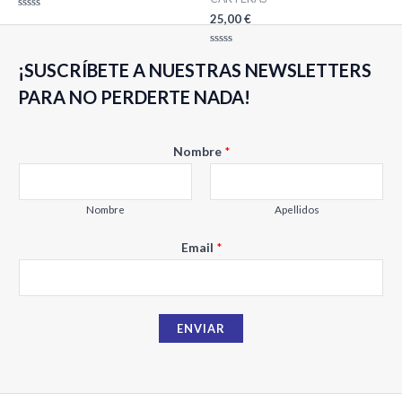
25,00
€
Valorado
con
0
de
Valorado
5
¡SUSCRÍBETE A NUESTRAS NEWSLETTERS
con
0
de
PARA NO PERDERTE NADA!
5
Nombre
*
Nombre
Apellidos
N
Email
*
o
m
b
ENVIAR
r
e
E
m