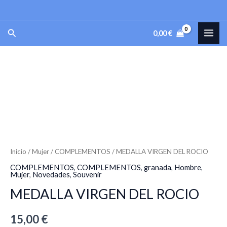
DEL
Ir
ROCIO
al
MAI
Buscar
cantidad
0,00
€
contenido
ME
MEDALLA
VIRGEN
DEL
ROCIO
cantidad
Inicio
/
Mujer
/
COMPLEMENTOS
/ MEDALLA VIRGEN DEL ROCIO
COMPLEMENTOS
,
COMPLEMENTOS
,
granada
,
Hombre
,
Mujer
,
Novedades
,
Souvenir
MEDALLA VIRGEN DEL ROCIO
15,00
€