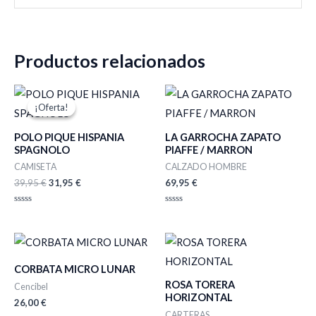
Productos relacionados
El
El
precio
precio
¡Oferta!
¡Oferta!
original
actual
era:
es:
POLO PIQUE HISPANIA
LA GARROCHA ZAPATO
39,95 €.
31,95 €.
SPAGNOLO
PIAFFE / MARRON
CAMISETA
CALZADO HOMBRE
39,95
€
31,95
€
69,95
€
Valorado
Valorado
con
con
0
0
de
de
5
5
CORBATA MICRO LUNAR
ROSA TORERA
Cencibel
HORIZONTAL
26,00
€
CARTERAS