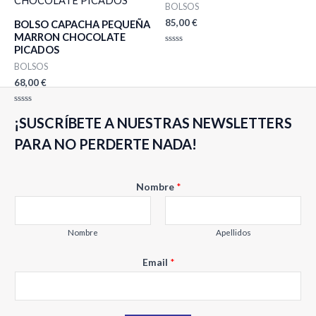
BOLSOS
85,00
€
BOLSO CAPACHA PEQUEÑA
MARRON CHOCOLATE
PICADOS
Valorado
con
BOLSOS
0
de
68,00
€
5
Valorado
¡SUSCRÍBETE A NUESTRAS NEWSLETTERS
con
0
de
PARA NO PERDERTE NADA!
5
E
Nombre
*
m
a
i
Nombre
Apellidos
l
Email
*
N
o
m