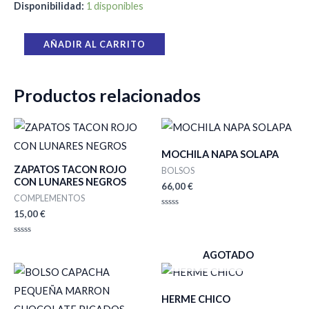
Disponibilidad:
1 disponibles
AÑADIR AL CARRITO
Productos relacionados
MOCHILA NAPA SOLAPA
ZAPATOS TACON ROJO
BOLSOS
CON LUNARES NEGROS
66,00
€
COMPLEMENTOS
15,00
€
Valorado
con
0
de
Valorado
5
con
AGOTADO
0
de
5
HERME CHICO