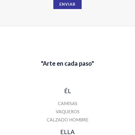
b
ENVIAR
r
e
"Arte en cada paso"
ÉL
CAMISAS
VAQUEROS
CALZADO HOMBRE
ELLA