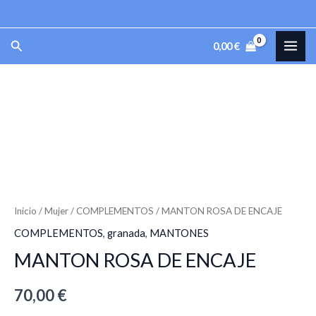
DE
Ir
ENCAJE
al
MAI
Buscar
cantidad
0,00
€
contenido
ME
MANTON
ROSA
DE
ENCAJE
cantidad
Inicio
/
Mujer
/
COMPLEMENTOS
/ MANTON ROSA DE ENCAJE
COMPLEMENTOS
,
granada
,
MANTONES
MANTON ROSA DE ENCAJE
70,00
€