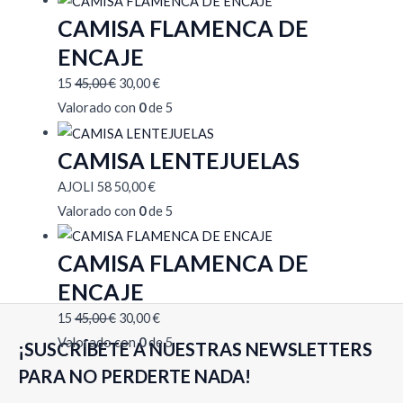
CAMISA FLAMENCA DE
ENCAJE
15
45,00
€
30,00
€
Valorado con
0
de 5
CAMISA LENTEJUELAS
AJOLI 58
50,00
€
Valorado con
0
de 5
CAMISA FLAMENCA DE
ENCAJE
15
45,00
€
30,00
€
Valorado con
0
de 5
¡SUSCRÍBETE A NUESTRAS NEWSLETTERS
PARA NO PERDERTE NADA!