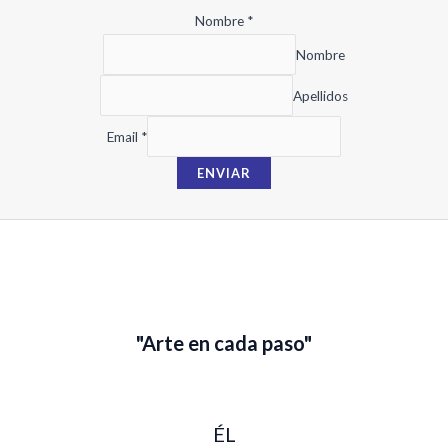
Nombre
*
Nombre
Apellidos
N
Email
*
o
ENVIAR
m
b
r
e
E
m
a
"Arte en cada paso"
i
l
ÉL