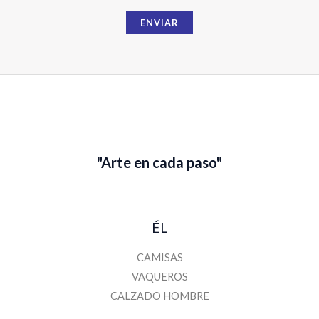
m
a
ENVIAR
i
l
"Arte en cada paso"
ÉL
CAMISAS
VAQUEROS
CALZADO HOMBRE