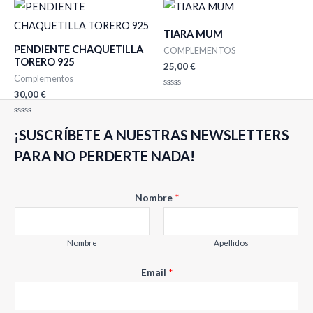
de
5
TIARA MUM
PENDIENTE CHAQUETILLA
COMPLEMENTOS
TORERO 925
25,00
€
Complementos
30,00
€
Valorado
con
0
de
Valorado
5
¡SUSCRÍBETE A NUESTRAS NEWSLETTERS
con
0
de
PARA NO PERDERTE NADA!
5
N
Nombre
*
o
m
b
Nombre
Apellidos
r
Email
*
e
E