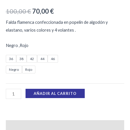
100,00
€
70,00
€
Falda flamenca confeccionada en popelín de algodón y
elastano, varios colores y 4 volantes .
Negro ,Rojo
36
38
42
44
46
Negro
Rojo
AÑADIR AL CARRITO
Información adicional