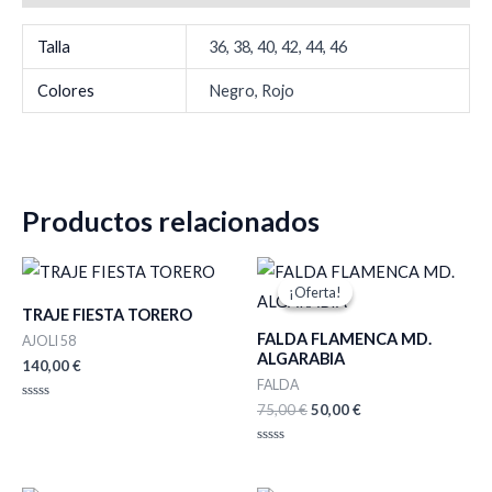
Talla
36, 38, 40, 42, 44, 46
Colores
Negro, Rojo
Productos relacionados
El
El
precio
precio
¡Oferta!
¡Oferta!
original
actual
TRAJE FIESTA TORERO
era:
es:
FALDA FLAMENCA MD.
75,00 €.
50,00 €.
AJOLI 58
ALGARABIA
140,00
€
FALDA
75,00
€
50,00
€
Valorado
con
0
de
Valorado
5
con
0