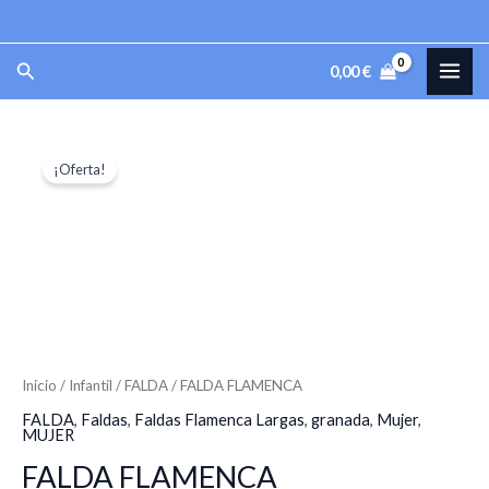
Ir
al
MAI
Buscar
0,00
€
contenido
ME
FALDA
El
El
¡Oferta!
FLAMENCA
precio
precio
cantidad
original
actual
era:
es:
100,00 €.
70,00 €.
Inicio
/
Infantil
/
FALDA
/ FALDA FLAMENCA
FALDA
,
Faldas
,
Faldas Flamenca Largas
,
granada
,
Mujer
,
MUJER
FALDA FLAMENCA