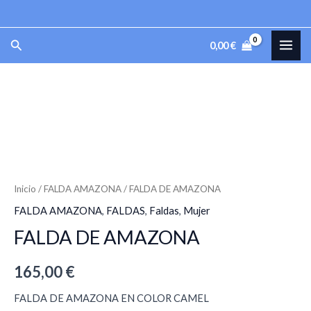
Ir
al
MAI
Buscar
0,00
€
contenido
ME
FALDA
DE
AMAZONA
cantidad
Inicio
/
FALDA AMAZONA
/ FALDA DE AMAZONA
FALDA AMAZONA
,
FALDAS
,
Faldas
,
Mujer
FALDA DE AMAZONA
165,00
€
FALDA DE AMAZONA EN COLOR CAMEL