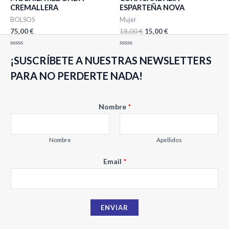
CREMALLERA
ESPARTEÑA NOVA
BOLSOS
Mujer
75,00
€
18,00
€
15,00
€
Valorado
Valorado
¡SUSCRÍBETE A NUESTRAS NEWSLETTERS
con
con
0
0
de
de
PARA NO PERDERTE NADA!
5
5
Nombre
*
Nombre
Apellidos
N
Email
*
o
m
b
ENVIAR
r
e