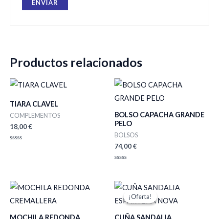
Productos relacionados
TIARA CLAVEL
BOLSO CAPACHA GRANDE
COMPLEMENTOS
PELO
18,00
€
BOLSOS
74,00
€
Valorado
con
0
de
Valorado
5
con
0
de
El
El
5
precio
precio
¡Oferta!
¡Oferta!
original
actual
era:
es:
MOCHILA REDONDA
CUÑA SANDALIA
18,00 €.
15,00 €.