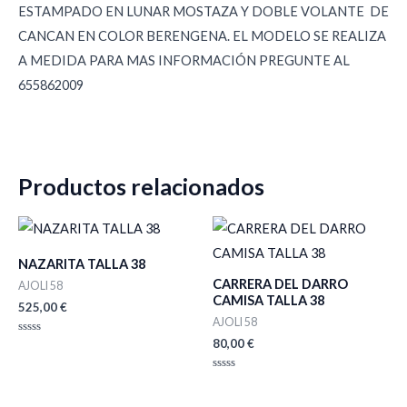
ESTAMPADO EN LUNAR MOSTAZA Y DOBLE VOLANTE DE
CANCAN EN COLOR BERENGENA. EL MODELO SE REALIZA
A MEDIDA PARA MAS INFORMACIÓN PREGUNTE AL
655862009
Productos relacionados
NAZARITA TALLA 38
CARRERA DEL DARRO
AJOLI 58
CAMISA TALLA 38
525,00
€
AJOLI 58
80,00
€
Valorado
con
0
de
Valorado
5
con
0