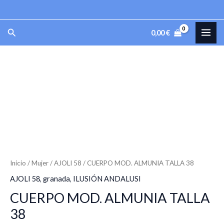
ALMUNIA
Ir
TALLA
al
MAI
Buscar
38
0,00
€
contenido
cantidad
ME
CUERPO
MOD.
ALMUNIA
TALLA
38
cantidad
Inicio
/
Mujer
/
AJOLI 58
/ CUERPO MOD. ALMUNIA TALLA 38
AJOLI 58
,
granada
,
ILUSIÓN ANDALUSI
CUERPO MOD. ALMUNIA TALLA
38