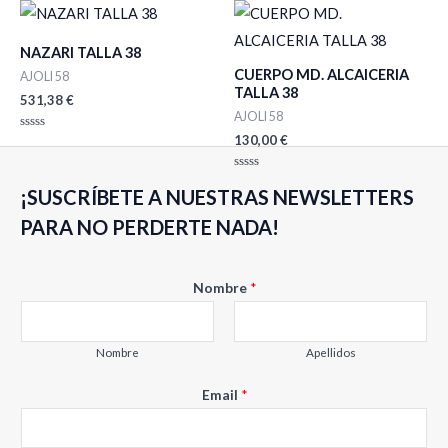
de
5
NAZARI TALLA 38
CUERPO MD. ALCAICERIA
AJOLI 58
TALLA 38
531,38
€
AJOLI 58
130,00
€
Valorado
con
0
de
Valorado
5
¡SUSCRÍBETE A NUESTRAS NEWSLETTERS
con
0
de
PARA NO PERDERTE NADA!
5
N
Nombre
*
o
m
b
Nombre
Apellidos
r
Email
*
e
E