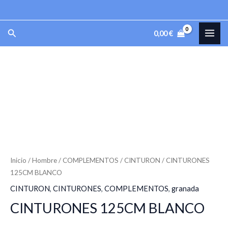
BLANCO
Ir
cantidad
al
MAI
Buscar
0,00
€
contenido
ME
CINTURONES
125CM
BLANCO
cantidad
Inicio
/
Hombre
/
COMPLEMENTOS
/
CINTURON
/ CINTURONES
125CM BLANCO
CINTURON
,
CINTURONES
,
COMPLEMENTOS
,
granada
CINTURONES 125CM BLANCO