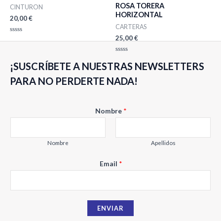
ROSA TORERA
CINTURON
HORIZONTAL
20,00
€
CARTERAS
25,00
€
Valorado
con
0
de
Valorado
5
¡SUSCRÍBETE A NUESTRAS NEWSLETTERS
con
0
de
PARA NO PERDERTE NADA!
5
Nombre
*
Nombre
Apellidos
E
Email
*
m
a
i
ENVIAR
l
N