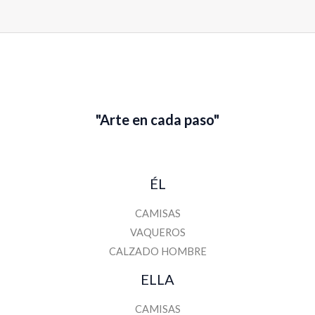
o
m
b
r
e
"Arte en cada paso"
ÉL
CAMISAS
VAQUEROS
CALZADO HOMBRE
ELLA
CAMISAS