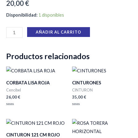
20,00
€
Disponibilidad:
1 disponibles
AÑADIR AL CARRITO
Productos relacionados
CORBATA LISA ROJA
CINTURONES
Cencibel
CINTURON
26,00
€
35,00
€
Valorado
Valorado
con
con
0
0
de
de
5
5
CINTURON 121 CM ROJO