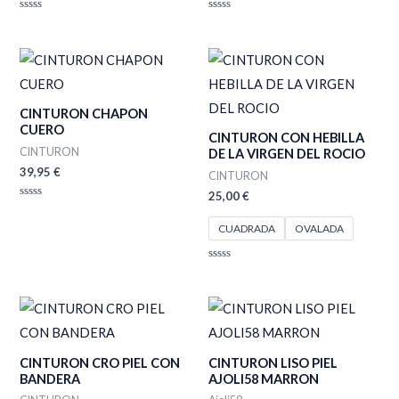
Valorado
Valorado
con
con
0
0
de
de
5
5
CINTURON CHAPON
CUERO
CINTURON CON HEBILLA
CINTURON
DE LA VIRGEN DEL ROCIO
39,95
€
CINTURON
25,00
€
Valorado
con
CUADRADA
OVALADA
0
de
5
Valorado
con
0
de
5
CINTURON CRO PIEL CON
CINTURON LISO PIEL
BANDERA
AJOLI58 MARRON