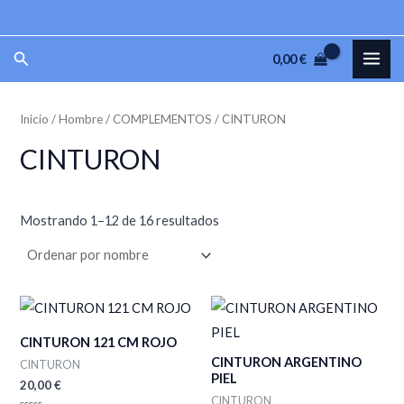
Ir
P
P
al
r
r
MAI
Buscar
0,00
€
contenido
e
e
ME
c
c
Inicio
/
Hombre
/
COMPLEMENTOS
/ CINTURON
i
i
o
o
CINTURON
m
m
í
á
Mostrando 1–12 de 16 resultados
n
x
i
i
m
m
o
o
CINTURON 121 CM ROJO
CINTURON ARGENTINO
CINTURON
PIEL
20,00
€
CINTURON