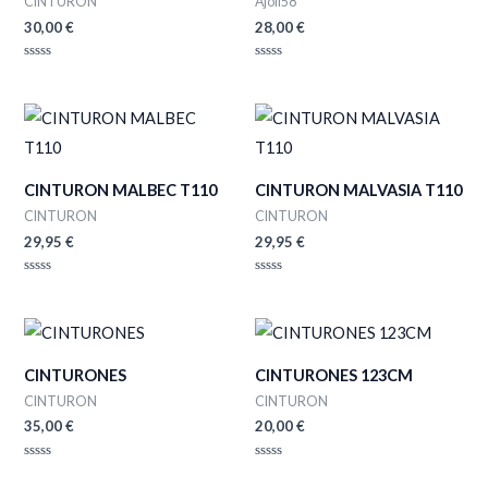
CINTURON
Ajoli58
30,00
€
28,00
€
Valorado
Valorado
con
con
0
0
de
de
5
5
CINTURON MALBEC T110
CINTURON MALVASIA T110
CINTURON
CINTURON
29,95
€
29,95
€
Valorado
Valorado
con
con
0
0
de
de
5
5
CINTURONES
CINTURONES 123CM
CINTURON
CINTURON
35,00
€
20,00
€
Valorado
Valorado
con
con