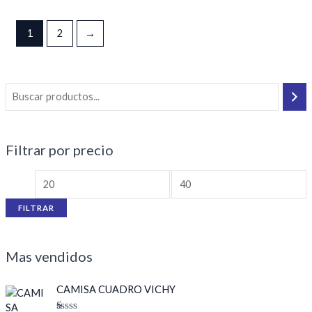
0
0
de
de
5
5
1
2
→
Filtrar por precio
FILTRAR
Mas vendidos
E
E
CAMISA CUADRO VICHY
l
l