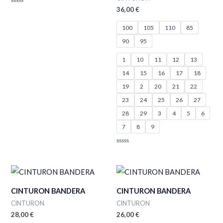
36,00
€
Valorado
con
0
de
100
105
110
85
5
90
95
1
10
11
12
13
14
15
16
17
18
19
2
20
21
22
23
24
25
26
27
28
29
3
4
5
6
7
8
9
Valorado
con
0
de
5
CINTURON BANDERA
CINTURON BANDERA
CINTURON
CINTURON
28,00
€
26,00
€