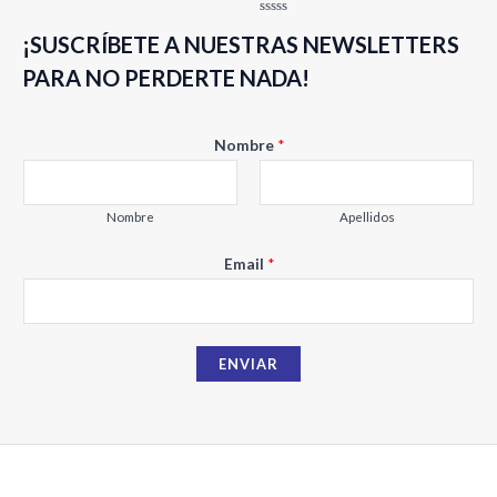
Valorado
¡SUSCRÍBETE A NUESTRAS NEWSLETTERS
con
0
de
PARA NO PERDERTE NADA!
5
Nombre
*
Nombre
Apellidos
N
Email
*
o
m
b
ENVIAR
r
e
E
m
a