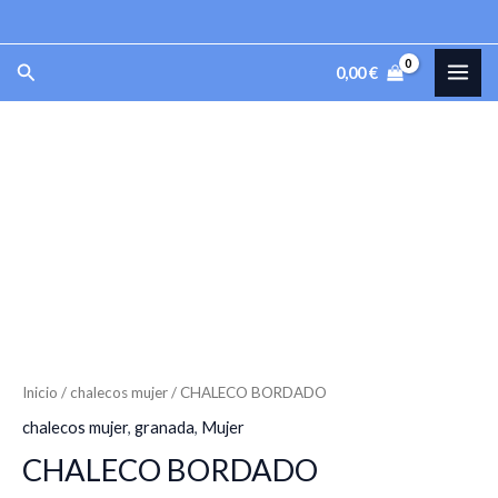
Ir
al
MAI
Buscar
0,00
€
contenido
ME
CHALECO
BORDADO
cantidad
Inicio
/
chalecos mujer
/ CHALECO BORDADO
chalecos mujer
,
granada
,
Mujer
CHALECO BORDADO