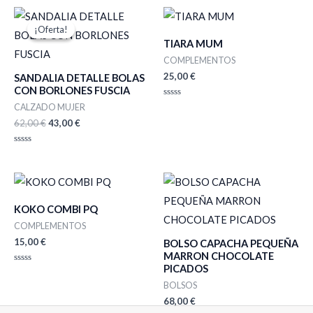
El
El
precio
precio
¡Oferta!
¡Oferta!
original
actual
TIARA MUM
era:
es:
62,00 €.
43,00 €.
COMPLEMENTOS
25,00
€
SANDALIA DETALLE BOLAS
CON BORLONES FUSCIA
Valorado
CALZADO MUJER
con
0
62,00
€
43,00
€
de
5
Valorado
con
0
de
5
KOKO COMBI PQ
COMPLEMENTOS
15,00
€
BOLSO CAPACHA PEQUEÑA
MARRON CHOCOLATE
PICADOS
Valorado
con
BOLSOS
0
de
68,00
€
5