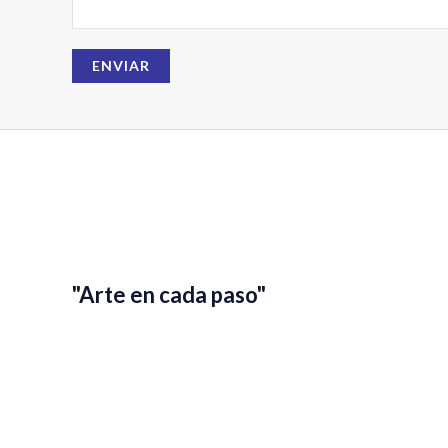
a
i
ENVIAR
l
N
o
m
b
r
e
"Arte en cada paso"