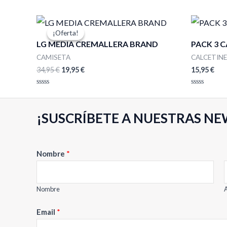
El
El
precio
precio
¡Oferta!
¡Oferta!
original
actual
LG MEDIA CREMALLERA BRAND
PACK 3 
era:
es:
34,95 €.
19,95 €.
CAMISETA
CALCETIN
34,95
€
19,95
€
15,95
€
Valorado
Valorado
con
con
0
0
de
de
¡SUSCRÍBETE A NUESTRAS NE
5
5
Nombre
*
Nombre
A
E
Email
*
m