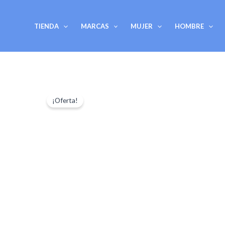
Ir
al
TIENDA
MARCAS
MUJER
HOMBRE
contenido
¡Oferta!