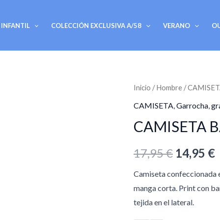
INFANTIL
COLECCIÓN EXCLUSIVA A/58
VERANO
O
CAMISETA
Inicio
/
Hombre
/
CAMISET
El
E
BANDERINES
CAMISETA
,
Garrocha
,
gr
precio
/
CAMISETA B
MARINO
original
cantidad
17,95
€
14,95
€
era:
e
Camiseta confeccionada e
17,95 €.
1
manga corta. Print con ban
tejida en el lateral.