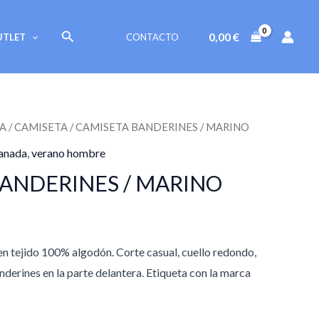
original
actual
era:
es:
Buscar
0,00
€
UTLET
CONTACTO
17,95 €.
14,95 €.
A
/
CAMISETA
/ CAMISETA BANDERINES / MARINO
l
anada
,
verano hombre
precio
ANDERINES / MARINO
actual
s:
n tejido 100% algodón. Corte casual, cuello redondo,
4,95 €.
derines en la parte delantera. Etiqueta con la marca