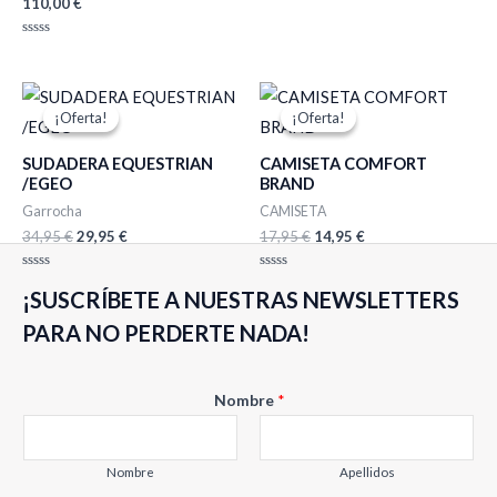
110,00
€
Valorado
con
0
de
Valorado
5
con
0
de
El
El
El
El
5
precio
precio
precio
precio
¡Oferta!
¡Oferta!
¡Oferta!
¡Oferta!
original
actual
original
actual
era:
es:
era:
es:
SUDADERA EQUESTRIAN
CAMISETA COMFORT
34,95 €.
29,95 €.
17,95 €.
14,95 €.
/EGEO
BRAND
Garrocha
CAMISETA
34,95
€
29,95
€
17,95
€
14,95
€
Valorado
Valorado
¡SUSCRÍBETE A NUESTRAS NEWSLETTERS
con
con
0
0
de
de
PARA NO PERDERTE NADA!
5
5
Nombre
*
Nombre
Apellidos