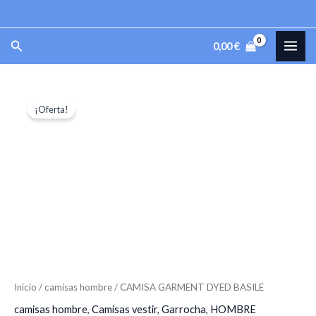
Ir
al
MAI
Buscar
0,00
€
contenido
ME
CAMISA
El
El
¡Oferta!
GARMENT
precio
precio
DYED
BASILE
original
actual
cantidad
era:
es:
39,95 €.
35,95 €.
Inicio
/
camisas hombre
/ CAMISA GARMENT DYED BASILE
camisas hombre
,
Camisas vestir
,
Garrocha
,
HOMBRE