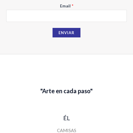
N
Email
*
o
m
b
ENVIAR
r
e
E
m
a
i
l
"Arte en cada paso"
ÉL
CAMISAS