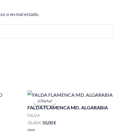
so o en mal estado.
El
El
precio
precio
¡Oferta!
¡Oferta!
original
actual
FALDA FLAMENCA MD. ALGARABIA
era:
es:
75,00 €.
50,00 €.
FALDA
75,00
€
50,00
€