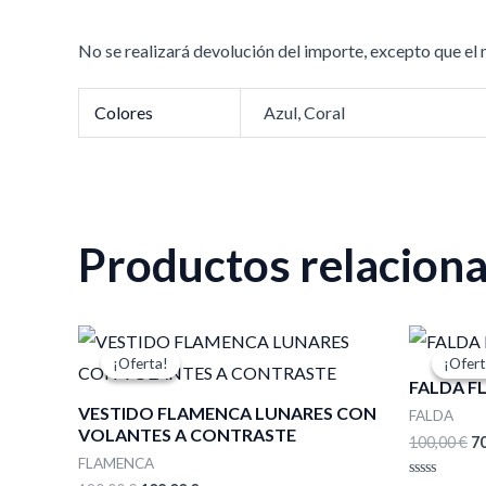
No se realizará devolución del importe, excepto que el
Colores
Azul, Coral
Productos relacion
El
El
El
precio
precio
pr
¡Oferta!
¡Oferta!
¡Ofert
¡Ofert
original
actual
or
FALDA F
era:
es:
er
VESTIDO FLAMENCA LUNARES CON
180,00 €.
108,00 €.
10
FALDA
VOLANTES A CONTRASTE
100,00
€
7
FLAMENCA