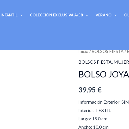
INFANTIL
COLECCIÓN EXCLUSIVA A/58
VERANO
O
BOLSO
Inicio
/
BOLSOS FIESTA
/ 
JOYA
BOLSOS FIESTA
,
MUJER
MD
BOLSO JOY
MELLONA
cantidad
39,95
€
Información Exterior: S
Interior: TEXTIL
Largo: 15.0 cm
Ancho: 10.0 cm