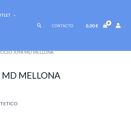
UTLET
Buscar
0,00
€
CONTACTO
BOLSO JOYA MD MELLONA
A MD MELLONA
INTETICO