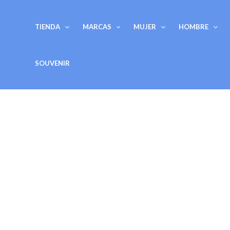
Ir
al
TIENDA
MARCAS
MUJER
HOMBRE
contenido
SOUVENIR