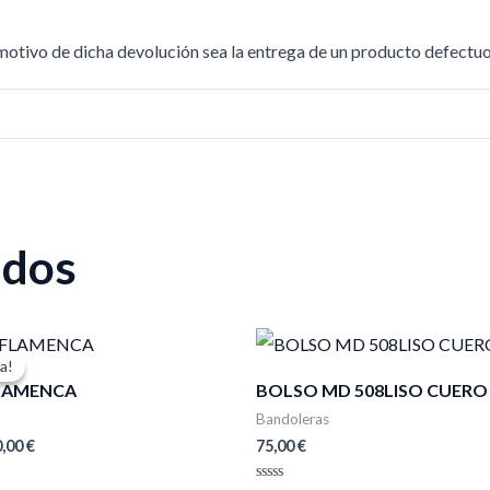
 motivo de dicha devolución sea la entrega de un producto defectuo
ados
El
ecio
precio
a!
a!
iginal
actual
LAMENCA
BOLSO MD 508LISO CUERO
a:
es:
0,00 €.
70,00 €.
Bandoleras
0,00
€
75,00
€