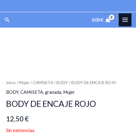
Ir
al
MAI
Buscar
0,00
€
contenido
ME
Inicio
/
Mujer
/
CAMISETA
/
BODY
/ BODY DE ENCAJE ROJO
BODY
,
CAMISETA
,
granada
,
Mujer
BODY DE ENCAJE ROJO
12,50
€
Sin existencias