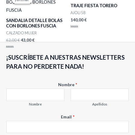
original
actual
TRAJE FIESTA TORERO
era:
es:
62,00 €.
43,00 €.
AJOLI 58
140,00
€
SANDALIA DETALLE BOLAS
CON BORLONES FUSCIA
Valorado
CALZADO MUJER
con
0
62,00
€
43,00
€
de
5
Valorado
¡SUSCRÍBETE A NUESTRAS NEWSLETTERS
con
0
de
PARA NO PERDERTE NADA!
5
N
Nombre
*
o
m
b
Nombre
Apellidos
r
Email
*
e
E
m