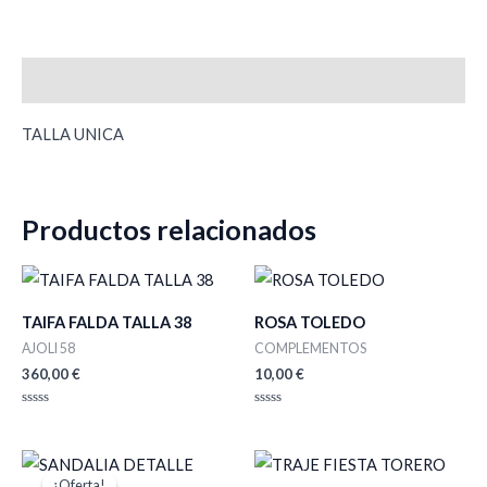
Descripción
TALLA UNICA
Productos relacionados
TAIFA FALDA TALLA 38
ROSA TOLEDO
AJOLI 58
COMPLEMENTOS
360,00
€
10,00
€
Valorado
Valorado
con
con
0
0
de
de
El
El
5
5
precio
precio
¡Oferta!
¡Oferta!