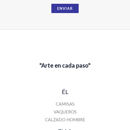
a
ENVIAR
i
l
"Arte en cada paso"
ÉL
CAMISAS
VAQUEROS
CALZADO HOMBRE