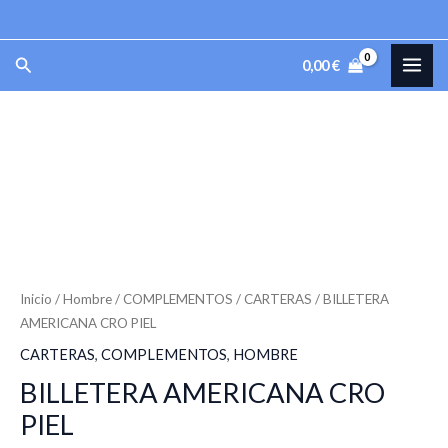
CRO
Ir
PIEL
al
MAI
Buscar
cantidad
0,00
€
contenido
ME
BILLETERA
AMERICANA
CRO
PIEL
cantidad
Inicio
/
Hombre
/
COMPLEMENTOS
/
CARTERAS
/ BILLETERA
AMERICANA CRO PIEL
CARTERAS
,
COMPLEMENTOS
,
HOMBRE
BILLETERA AMERICANA CRO
PIEL