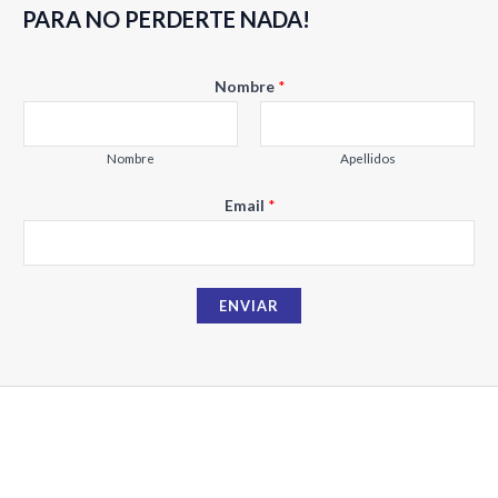
de
de
PARA NO PERDERTE NADA!
5
5
E
Nombre
*
m
a
i
Nombre
Apellidos
l
Email
*
N
o
m
b
ENVIAR
r
e