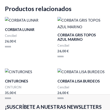
Productos relacionados
CORBATA LUNAR
CORBATA GRIS TOPOS
Cencibel
AZUL MARINO
26,00
€
Cencibel
26,00
€
Valorado
con
0
de
Valorado
5
con
0
de
5
CINTURONES
CORBATA LISA BURDEOS
CINTURON
Cencibel
35,00
€
26,00
€
Valorado
Valorado
¡SUSCRÍBETE A NUESTRAS NEWSLETTERS
con
con
0
0