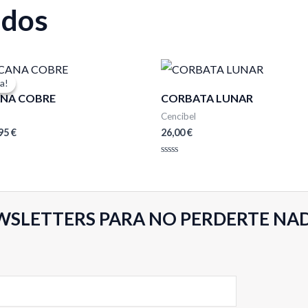
ados
El
cio
precio
a!
a!
ginal
actual
NA COBRE
CORBATA LUNAR
:
es:
95 €.
39,95 €.
Cencibel
,95
€
26,00
€
Valorado
con
0
de
5
WSLETTERS PARA NO PERDERTE NA