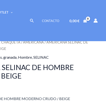
UTLET
Buscar
0,00
€
CONTACTO
E CHAQUETA
/
AMERICANA
/ AMERICANA SELINAC DE
IGE
s
,
granada
,
Hombre
,
SELINAC
 SELINAC DE HOMBRE
 BEIGE
DE HOMBRE MODERNO CRUDO / BEIGE