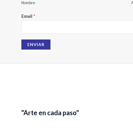
b
Nombre
A
r
Email
*
e
E
m
a
ENVIAR
i
l
"Arte en cada paso"